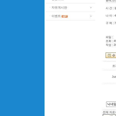
동래,연
ㆍ자유게시판
시 간 :
나 이 :
ㆍ이벤트
구 력 : 
파일 :
조회 : 4
작성 : 2
조
Ju
전체 자료수 