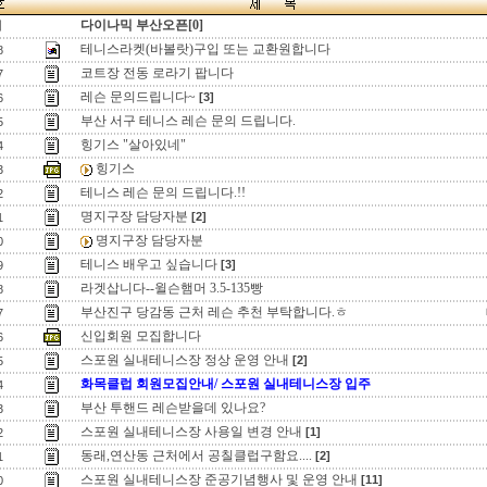
다이나믹 부산오픈[0]
지
테니스라켓(바볼랏)구입 또는 교환원합니다
8
코트장 전동 로라기 팝니다
7
레슨 문의드립니다~
[3]
6
부산 서구 테니스 레슨 문의 드립니다.
5
힝기스 "살아있네"
4
힝기스
3
테니스 레슨 문의 드립니다.!!
2
명지구장 담당자분
[2]
1
명지구장 담당자분
0
테니스 배우고 싶습니다
[3]
9
라겟삽니다--윌슨햄머 3.5-135빵
8
부산진구 당감동 근처 레슨 추천 부탁합니다.ㅎ
7
신입회원 모집합니다
6
스포원 실내테니스장 정상 운영 안내
[2]
5
화목클럽 회원모집안내/ 스포원 실내테니스장 입주
4
부산 투핸드 레슨받을데 있나요?
3
스포원 실내테니스장 사용일 변경 안내
[1]
2
동래,연산동 근처에서 공칠클럽구함요....
[2]
1
스포원 실내테니스장 준공기념행사 및 운영 안내
[11]
0