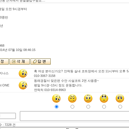
산동 근처에서 공칠클럽구함요....
 평일 오전 9시경부터
 40중반
7년
968
014년 07월 10일 08:46:15
혹 여성 분이신가요? 안락동 실내 코트장에서 오전 11시부터 오후 5
지나스
010-3067-3158
동래경찰서 맞은편 수안 사설코트 2면 사용중~
st ONE
평일 9시경~13시 정도 운동합니다.
연락처 010-9314-8963
: 7228 건