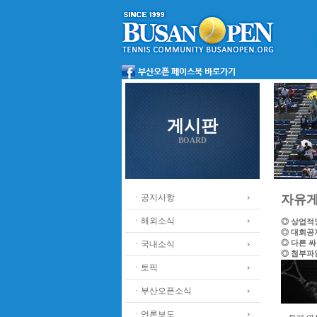
게시판
BOARD
ㆍ공지사항
자유
ㆍ해외소식
◎ 상업적
◎ 대회공
◎ 다른 
ㆍ국내소식
◎ 첨부파
ㆍ토픽
ㆍ부산오픈소식
ㆍ언론보도