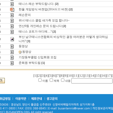
테니스 레슨 부탁드립니다.
[2]
9
한울 게임방식 버젼업(2014.6.11 버젼)
[2]
8
레슨문의
7
위너 테니스 클럽 새가족 모집 합니다~
6
연산9동 개인레슨 문의 드립니다
[2]
5
테니스 코트가 어디에....?
[2]
4
부산 남구테니스연합회의 비상적인 결정 여러분은 어떻게 생각하십
3
니까?
[3]
동영상
2
동영상
1
기장동부클럽 신입회원 모집
0
준회원 부탁드림
[1]
9
[1]
[2]
[3]
[4]
[5]
[6]
[7]
[8]
[9]
[10]
[11]
[12]
[13]
[14]
[15]
[16]
[17]
[
이름
제목
내용