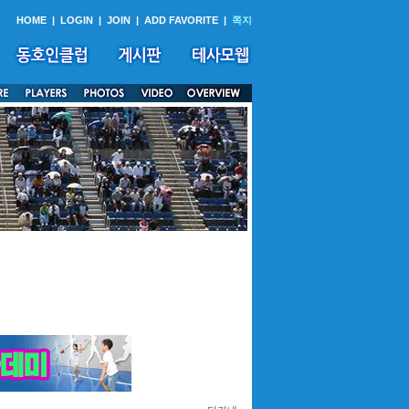
HOME
|
LOGIN
|
JOIN
|
ADD FAVORITE
|
쪽지