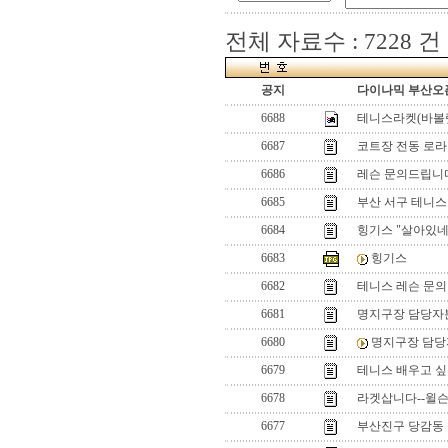
전체 자료수 : 7228 건
공지
다이나믹 부산오픈
6688
테니스라켓(바볼
6687
코트장 전동 로라
6686
레슨 문의드립니
6685
부산 서구 테니스
6684
힝기스 "살아있네
6683
힝기스
6682
테니스 레슨 문의 
6681
명지구장 담당자
6680
명지구장 담당
6679
테니스 배우고 
6678
라겟삽니다--윌슨햄
6677
부산진구 당감동 