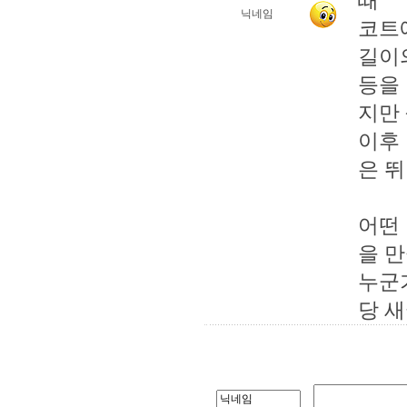
때
닉네임
코트
길이
등을
지만
이후
은 
어떤
을 
누군
당 