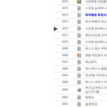
6676
신입회원 모집합
6675
스포원 실내테니스
6674
화목클럽 회원모
6673
부산 투핸드 레슨
▶
6672
스포원 실내테니
6671
동래,연산동 근처
6670
스포원 실내테니
6669
테니스 레슨 부탁
6668
한울 게임방식 버젼업
6667
레슨문의
6666
위너 테니스 클럽
6665
연산9동 개인레슨
6664
테니스 코트가 어디에
부산 남구테니스
6663
십니까?
[3]
6662
동영상
6661
동영상