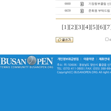
6660
기장동부클럽 신
6659
준회원 부탁드림
[1]
[2]
[3]
[4]
[5]
[6]
[7