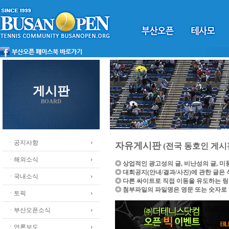
게시판
BOARD
ㆍ공지사항
자유게시판
(전국 동호인 게시
ㆍ해외소식
◎ 상업적인 광고성의 글, 비난성의 글, 
◎ 대회공지(안내/결과/사진)에 관한 글은
ㆍ국내소식
◎ 다른 싸이트로 직접 이동을 유도하는 
◎ 첨부파일의 파일명은 영문 또는 숫자로
ㆍ토픽
ㆍ부산오픈소식
ㆍ언론보도