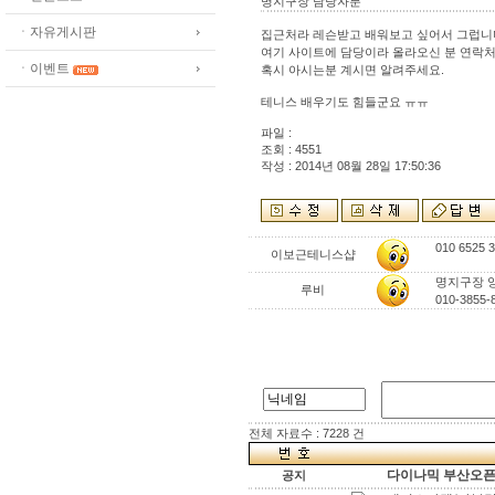
명지구장 담당자분
ㆍ자유게시판
집근처라 레슨받고 배워보고 싶어서 그럽니
여기 사이트에 담당이라 올라오신 분 연락처가
ㆍ이벤트
혹시 아시는분 계시면 알려주세요.
테니스 배우기도 힘들군요 ㅠㅠ
파일 :
조회 : 4551
작성 : 2014년 08월 28일 17:50:36
010 6525 
이보근테니스샵
명지구장 
루비
010-385
전체 자료수 : 7228 건
다이나믹 부산오픈[
공지