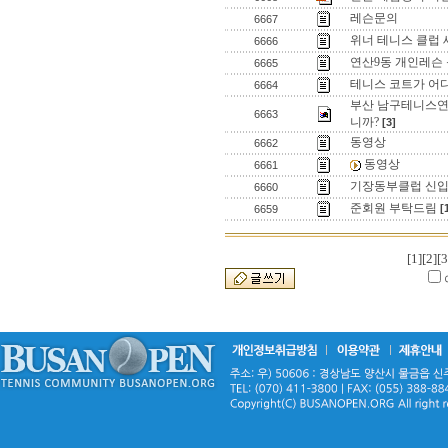
레슨문의
6667
위너 테니스 클럽 
6666
연산9동 개인레슨
6665
테니스 코트가 어디에
6664
부산 남구테니스연
6663
니까?
[3]
동영상
6662
동영상
6661
기장동부클럽 신입
6660
준회원 부탁드림
[
6659
[1]
[2]
[3