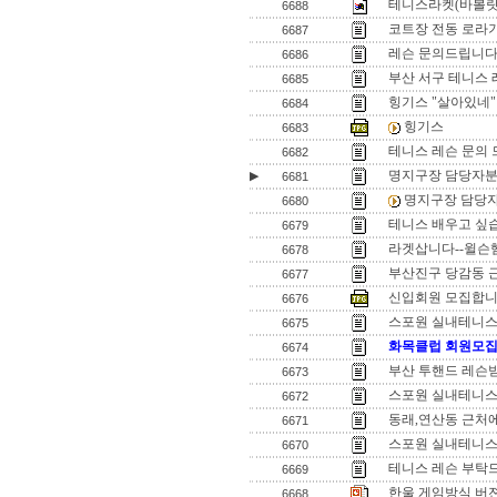
테니스라켓(바볼랏
6688
코트장 전동 로라
6687
레슨 문의드립니다
6686
부산 서구 테니스 
6685
힝기스 "살아있네"
6684
힝기스
6683
테니스 레슨 문의 
6682
명지구장 담당자
▶
6681
명지구장 담당
6680
테니스 배우고 싶
6679
라겟삽니다--윌슨햄머
6678
부산진구 당감동 
6677
신입회원 모집합
6676
스포원 실내테니스
6675
화목클럽 회원모집
6674
부산 투핸드 레슨
6673
스포원 실내테니스
6672
동래,연산동 근처에
6671
스포원 실내테니스
6670
테니스 레슨 부탁
6669
한울 게임방식 버젼업(
6668