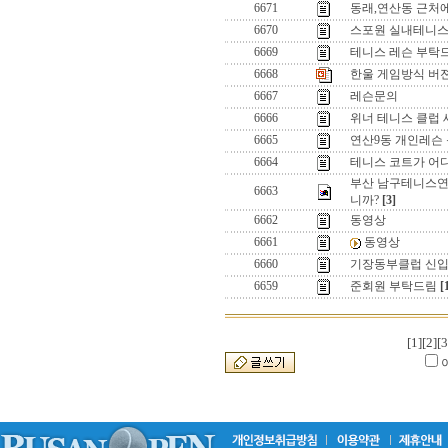
6671
동래,연산동 근처에
6670
스포원 실내테니스
6669
테니스 레슨 부탁
6668
한울 게임방식 버젼업(
6667
레슨문의
6666
위너 테니스 클럽 
6665
연산9동 개인레슨
6664
테니스 코트가 어디에
부산 남구테니스연
6663
니까?
[3]
6662
동영상
6661
동영상
6660
기장동부클럽 신입
6659
준회원 부탁드림
[
[1]
[2]
[3