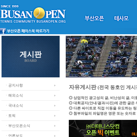
게시판
BOARD
ㆍ공지사항
자유게시판
(전국 동호인 게시
ㆍ해외소식
◎ 상업적인 광고성의 글, 비난성의 글, 
◎ 대회공지(안내/결과/사진)에 관한 글은
ㆍ국내소식
◎ 다른 싸이트로 직접 이동을 유도하는 
◎ 첨부파일의 파일명은 영문 또는 숫자로
ㆍ토픽
ㆍ부산오픈소식
ㆍ언론보도