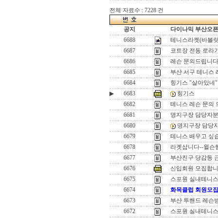
전체 자료수 : 7228 건
공지
다이나믹 부산오픈[
6688
테니스라켓(바볼랏
6687
코트장 전동 로라
6686
레슨 문의드립니다
6685
부산 서구 테니스 
6684
힝기스 "살아있네"
▶
6683
힝기스
6682
테니스 레슨 문의 
6681
명지구장 담당자
6680
명지구장 담당
6679
테니스 배우고 싶
6678
라겟삽니다--윌슨햄머
6677
부산진구 당감동 
6676
신입회원 모집합
6675
스포원 실내테니스
6674
화목클럽 회원모집
6673
부산 투핸드 레슨
6672
스포원 실내테니스