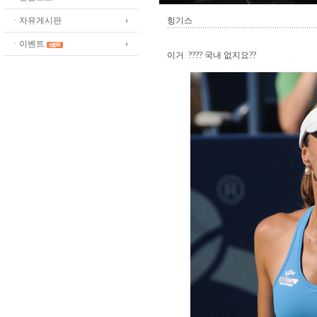
ㆍ자유게시판
힝기스
ㆍ이벤트
이거 ???? 국내 없지요??