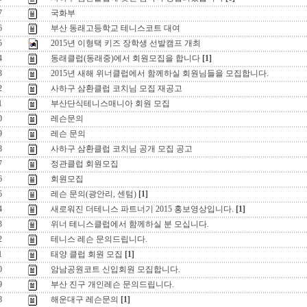
7
국화부
6
부산 동래고등학교 테니스코트 대여
5
2015년 이형택 키즈 장학생 선발캠프 개최
4
동래클럽(동래중)에서 회원모집을 합니다
[1]
3
2015년 새해 위너클럽에서 함께하실 회원님들을 모집합니다.
2
사하구 삼환클럽 코치님 모집 재공고
1
부산단식테니스매니아 회원 모집
0
레슨문의
9
레슨 문의
8
사하구 삼환클럽 코치님 공개 모집 공고
7
정관클럽 회원모집
6
회원모집
5
레슨 문의(광안리, 센텀)
[1]
4
새로워진 더테니스 파트너기 2015 홍보영상입니다.
[1]
3
위너 테니스클럽에서 함께하실 분 모십니다.
2
테니스 레슨 문의드립니다.
1
태양 클럽 회원 모집
[1]
0
암남공원코트 신입회원 모집합니다.
9
부산 진구 개인레슨 문의드립니다.
8
해운대구 레슨문의
[1]