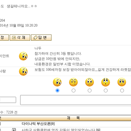
부도 생길테니까요...ㅎㅎ
204
014년 10월 09일 10:20:20
나두
참가하여 간신히 3등 했답니다.
이안트
상금은 10만원 밖에 안되지만,
내옹환경은 일반부 시합 이였습니다.
보험도 100세까정 보장 받아야되잖아요,,,길게 건강하게 라켓잡을
사랑
 : 7228 건
지
다이나믹 부산오픈[0]
8
사하구 삼환클럽에 멋진 감독이 영입되었습니다
[6]