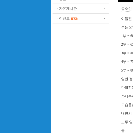
ㆍ자유게시판
동호인 
ㆍ이벤트
이틀전
부는 5
1부 = 
2부 = 
3부 =7
4부 = 
5부 = 
일반 젊
한달전에
75세부까지
모습들
내면의
모두 열
곧,