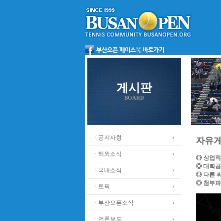
게시판
BOARD
ㆍ공지사항
자유
ㆍ해외소식
◎ 상업적
◎ 대회공
ㆍ국내소식
◎ 다른 
◎ 첨부파
ㆍ토픽
ㆍ부산오픈소식
ㆍ언론보도