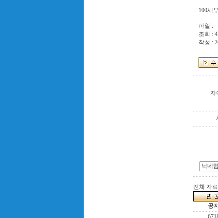
100세
파일 :
조회 : 4
작성 : 2
자
전체 자료수
공
671