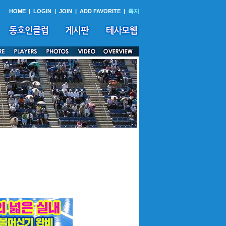
HOME
|
LOGIN
|
JOIN
|
ADD FAVORITE
|
쪽지