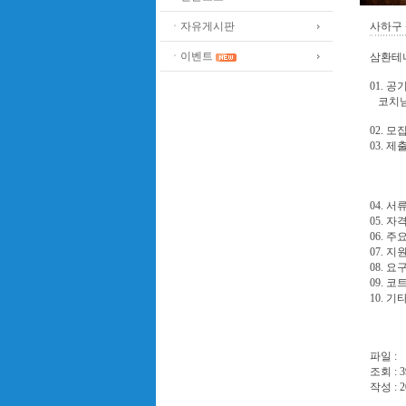
ㆍ자유게시판
사하구 
ㆍ이벤트
삼환테니
01. 
코치님
02. 모
03. 
2)
3)
04. 서
05. 
06. 
07. 
08. 
09. 
10. 기
삼
파일 :
조회 : 3
작성 : 2