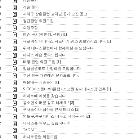
0
레슨문의
9
레슨 문의
8
사하구 삼환클럽 코치님 공개 모집 공고
7
정관클럽 회원모집
6
회원모집
5
레슨 문의(광안리, 센텀)
[1]
4
새로워진 더테니스 파트너기 2015 홍보영상입니다.
[1]
3
위너 테니스클럽에서 함께하실 분 모십니다.
2
테니스 레슨 문의드립니다.
1
태양 클럽 회원 모집
[1]
0
암남공원코트 신입회원 모집합니다.
9
부산 진구 개인레슨 문의드립니다.
8
해운대구 레슨문의
[1]
7
S1TC(에스원티씨)클럽 / 스포원 실내테니스장 입주
[1]
6
하이트배 라켓을 찾습니다
5
동호인 여러분 참고 하세요 !
[2]
4
구서동이나 남산동 근처 테니스
[5]
3
영도구,중구 테니스 배우고 싶어용~^^
[2]
2
테니스를 배우고 싶습니다~!!
1
TAGALI,,,,,,,,,
0
하나로클럽 회원모집