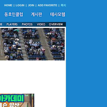
HOME
|
LOGIN
|
JOIN
|
ADD FAVORITE
|
쪽지