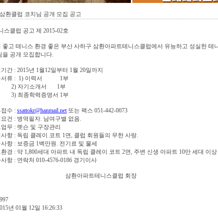
삼환클럽 코치님 공개 모집 공고
스클럽 공고 제 2015-02호
공기 좋고 테니스 환경 좋은 부산 사하구 삼환아파트테니스클럽에서 유능하고 성실한 
을 공개 모집합니다.
집기간 : 2015년 1월12일부터 1월 20일까지
제출서류 : 1) 이력서 1부
 자기소개서 1부
 최종학력증명서 1부
류접수 :
ssattokr@hanmail.net
또는 팩스 051-442-0073
자격요건 : 병역필자. 남여구별 없음.
주요업무 : 렛슨 및 구장관리
지원사항 : 독립 클레이 코트 1면, 클럽 회원들의 무한 사랑.
요구사항 : 보증금 1백만원. 전기료 및 물세
코트환경 : 약 1,800세대 아파트 내 독립 클레이 코트 2면, 주변 신생 아파트 10만 세대 이상
타사항 : 연락처 010-4576-0186 경기이사
환아파트테니스클럽 회장
997
015년 01월 12일 16:26:33