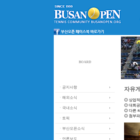
게시판
BOARD
ㆍ공지사항
자유
ㆍ해외소식
◎ 상업적
◎ 대회공
ㆍ국내소식
◎ 다른 
◎ 첨부파
ㆍ토픽
ㆍ부산오픈소식
ㆍ언론보도