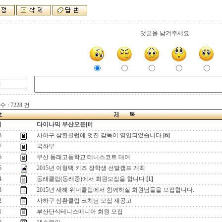
댓글을 남겨주세요.
 : 7228 건
지
다이나믹 부산오픈[0]
8
사하구 삼환클럽에 멋진 감독이 영입되었습니다
[6]
7
국화부
6
부산 동래고등학교 테니스코트 대여
5
2015년 이형택 키즈 장학생 선발캠프 개최
4
동래클럽(동래중)에서 회원모집을 합니다
[1]
3
2015년 새해 위너클럽에서 함께하실 회원님들을 모집합니다.
2
사하구 삼환클럽 코치님 모집 재공고
1
부산단식테니스매니아 회원 모집