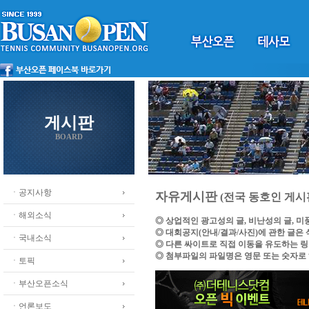
게시판
BOARD
ㆍ공지사항
자유게시판
(전국 동호인 게시
ㆍ해외소식
◎ 상업적인 광고성의 글, 비난성의 글, 
◎ 대회공지(안내/결과/사진)에 관한 글은
ㆍ국내소식
◎ 다른 싸이트로 직접 이동을 유도하는 
◎ 첨부파일의 파일명은 영문 또는 숫자로
ㆍ토픽
ㆍ부산오픈소식
ㆍ언론보도