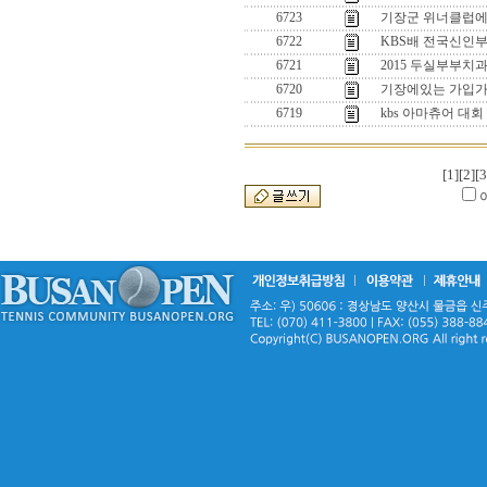
6723
기장군 위너클럽에
6722
KBS배 전국신인부
6721
2015 두실부부치과
6720
기장에있는 가입가
6719
kbs 아마츄어 대회
[1]
[2]
[3