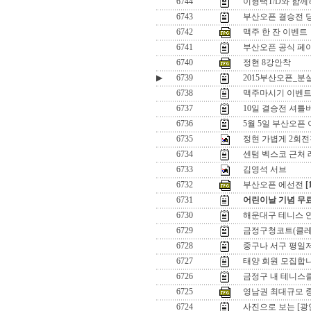
6744
이형택T/D와 함께
6743
부산오픈 결승전 
6742
맥주 한 잔 이벤트
6741
부산오픈 공식 페이
6740
정현 8강안착
▶
6739
2015부산오픈_분
6738
맥주마시기 이벤
6737
10일 결승전 셔
6736
5월 5일 부산오픈 이
6735
정현 가볍게 2회전
6734
센텀 벡스코 근처 
6733
김영석 서브
6732
부산오픈 에선전
[
6731
어린이날 기념 무
6730
해운대구 테니스 
6729
금정구청코트(클레
6728
중구나 서구 평일
6727
태양 회원 모집합
6726
금정구 내 테니
6725
영남권 최대규모 
6724
사진으로 보는 [광