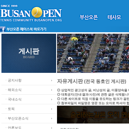
게시판
BOARD
ㆍ공지사항
자유게시판
(전국 동호인 게시판)
ㆍ해외소식
◎ 상업적인 광고성의 글, 비난성의 글, 미풍양속을
◎ 대회공지(안내/결과/사진)에 관한 글은 삭제됩니
◎ 다른 싸이트로 직접 이동을 유도하는 링크가 걸
ㆍ국내소식
◎ 첨부파일의 파일명은 영문 또는 숫자로 하셔야 
ㆍ토픽
ㆍ부산오픈소식
ㆍ언론보도