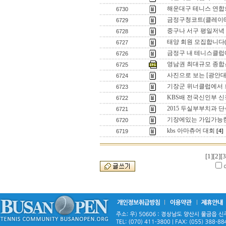
해운대구 테니스 연합
6730
금정구청코트(클레이6
6729
중구나 서구 평일저녁
6728
태양 회원 모집합니다
6727
금정구 내 테니스클
6726
영남권 최대규모 종
6725
사진으로 보는 [광안대
6724
기장군 위너클럽에서 
6723
KBS배 전국신인부 신
6722
2015 두실부부치과 단
6721
기장에있는 가입가능
6720
kbs 아마츄어 대회
[4]
6719
[1]
[2]
[3