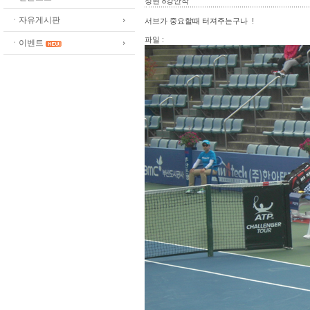
정현 8강안착
ㆍ자유게시판
서브가 중요할때 터져주는구나 !
파일 :
ㆍ이벤트