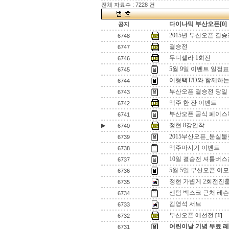
전체 자료수 : 7228 건
다이나믹 부산오픈[0]
공지
2015년 부산오픈 결승
6748
결승전
6747
두디셀라 1회전
6746
5월 9일 이벤트 일정표
6745
이형택T/D와 함께하
6744
부산오픈 결승전 당일
6743
맥주 한 잔 이벤트
6742
부산오픈 공식 페이스북
6741
정현 8강안착
▶
6740
2015부산오픈_분실물
6739
맥주마시기 이벤트
6738
10일 결승전 셔틀버
6737
5월 5일 부산오픈 이모저모
6736
정현 가볍게 2회전진출
6735
센텀 벡스코 근처 레슨
6734
김영석 서브
6733
부산오픈 에선전
[1]
6732
어린이날 기념 무료 
6731