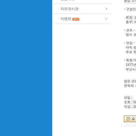
클럽 소
ㆍ자유게시판
- 구성인
회장: 
ㆍ이벤트
총무: 
- 코트 -
명지 
- 모임 -
아직 정
주로 첫
- 회원가
1977년
부산시 
많은 관
연락처 : 
파일 :
조회 : 5
작성 : 2