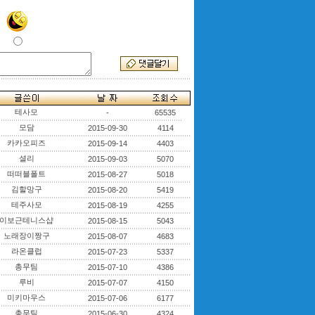
테사모
-
65535
모담
2015-09-30
4114
카카오피즈
2015-09-14
4403
셜리
2015-09-03
5070
떠떠블폴트
2015-08-27
5018
김할망구
2015-08-20
5419
테주사모
2015-08-19
4255
이보근테니스샵
2015-08-15
5043
노래장이짱구
2015-08-07
4683
라온클럽
2015-07-23
5337
총무팀
2015-07-10
4386
루비
2015-07-07
4150
미키마우스
2015-07-06
6177
총무팀
2015-06-30
4324