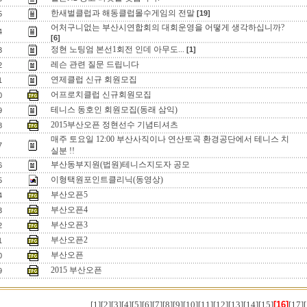
한새벌클럽과 해동클럽몰수게임의 전말
[19]
5
어처구니없는 부산시연합회의 대회운영을 어떻게 생각하십니까?
4
[6]
정현 노팅엄 본선1회전 인데 아무도...
[1]
3
레슨 관련 질문 드립니다
2
연제클럽 신규 회원모집
1
어프로치클럽 신규회원모집
0
테니스 동호인 회원모집(동래 삼익)
9
2015부산오픈 정현선수 기념티셔츠
8
매주 토요일 12:00 부산사직이나 연산토곡 환경공단에서 테니스 치
7
실분 !!
부산동부지원(법원)테니스지도자 공모
6
이형택원포인트클리닉(동영상)
5
부산오픈5
4
부산오픈4
3
부산오픈3
2
부산오픈2
1
부산오픈
0
2015 부산오픈
9
[1]
[2]
[3]
[4]
[5]
[6]
[7]
[8]
[9]
[10]
[11]
[12]
[13]
[14]
[15]
[16]
[17]
[