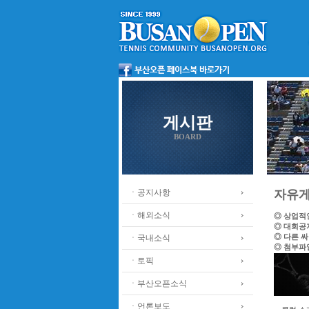
게시판
BOARD
ㆍ공지사항
자유
ㆍ해외소식
◎ 상업적
◎ 대회공
◎ 다른 
ㆍ국내소식
◎ 첨부파
ㆍ토픽
ㆍ부산오픈소식
ㆍ언론보도