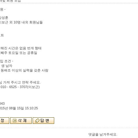
개및 회원 모집
원 -
강성훈
이보근 외 10명 내외 회원님들
코트
해진 시간은 없음 번개 형태
째주 토요일 또는 공휴일
입 조건 -
 생 남자
동배조 이상의 실력을 갖춘 사람
심 가져 주시고 연락 주세요.
010 - 6525 - 3707(이보근)
043
015년 08월 15일 15:10:25
댓글을 남겨주세요.