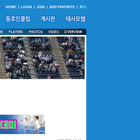
HOME
|
LOGIN
|
JOIN
|
ADD FAVORITE
|
쪽지