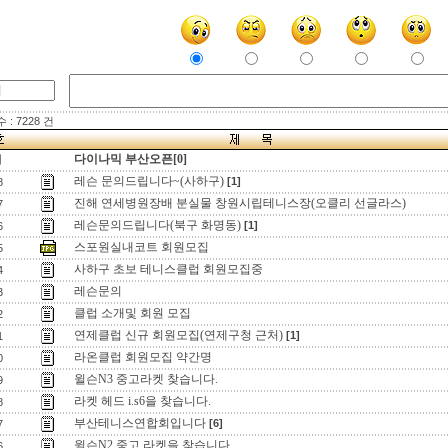
: 7228 건
다이나믹 부산오픈[0]
지
레슨 문의드립니다~(사하구)
[1]
8
진해 연세병원장배 분실물 창원시립테니스장(오클리 선글라스)
7
레슨문의드립니다(북구 화명동)
[1]
6
스포원실내코트 회원모집
5
사하구 초보 테니스클럽 회원모집중
4
레슨문의
3
클럽 소개및 회원 모집
2
연제클럽 신규 회원모집(연제구청 근처)
[1]
1
라온클럽 회원모집 약간명
0
윌슨N3 중고라켓 찾습니다.
9
라켓 헤드 i.s6을 찾습니다.
8
부산테니스연합회입니다
[6]
7
윌슨N2 중고 라켓을 찾습니다.
6