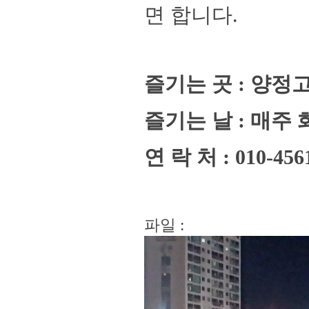
면 합니다
.
즐기는 곳
:
양정
즐기는 날
:
매주 
연 락 처
: 010-456
파일 :