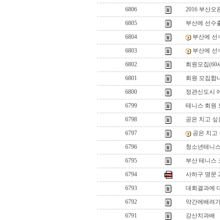
6806
2016 부산
6805
부산에 선수출
6804
부산에 선
6803
부산에 선
6802
회원모집(60세
6801
회원 모집합니
6800
정관신도시 에
6799
테니스 회원 
6798
공은 치고 싶
6797
공은 치고
6796
청소년테니스
6795
부산 테니스 
6794
사하구 명문 
6793
대회결과에 대하여.
6792
약간에배려
6791
강산치과배