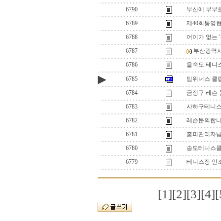
6790
부산에 부부
6789
제40회통영
6788
어이가 없는 '
6787
부산광역시
6786
을숙도 테니스
▶
6785
팀위너스 클럽
6784
금정구 레슨
6783
사하구테니스
6782
레슨문의합
6781
홈피관리자
6780
송도테니스
6779
테니스장 인
[1]
[2]
[3]
[4]
[