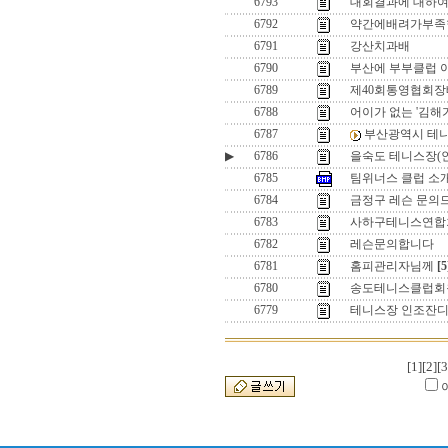
6793
대회결과에 대하여......
6792
약간에배려가부족
6791
강산치과배
6790
부산에 부부클럽 
6789
제40회통영협회
6788
어이가 없는 '김해가
6787
부산광역시 테니
▶
6786
을숙도 테니스장(
6785
팀위너스 클럽 소
6784
금정구 레슨 문의
6783
사하구테니스연합회
6782
레슨문의합니다
6781
홈피관리자님께
[5
6780
송도테니스클럽회
6779
테니스장 인조잔디
[1]
[2]
[3