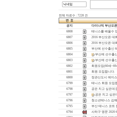
전체 자료수 : 7228 건
공지
다이나믹 부산오픈[
6808
테니스를 배울수 
6807
2016 부산오픈 
6806
2016 부산오픈 대
6805
부산에 선수출신 
6804
부산에 선수출신
6803
부산에 선수출신
6802
회원모집(60세~69
6801
회원 모집합니다.
6800
정관신도시 에이스
6799
테니스 회원 모집합
6798
공은 치고 싶은데
[
6797
공은 치고 싶은
6796
청소년테니스 김해
6795
부산 테니스 코트 
6794
사하구 명문 202