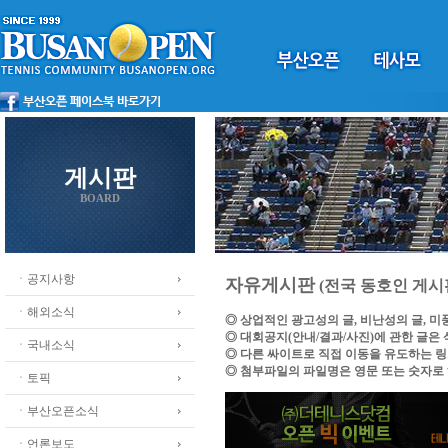
게시판
BOARD
ㆍ공지사항
자유게시판
(전국 동호인 게시
ㆍ해외소식
◎ 상업적인 광고성의 글, 비난성의 글, 
◎ 대회공지(안내/결과/사진)에 관한 글은
ㆍ국내소식
◎ 다른 싸이트로 직접 이동을 유도하는 
◎ 첨부파일의 파일명은 영문 또는 숫자로
ㆍ토픽
ㆍ부산오픈소식
ㆍ언론보도