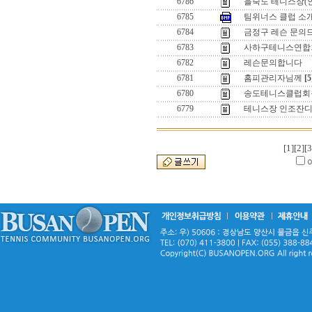
6786
을숙도 테니스장(
6785
팀위너스 클럽 소
6784
금정구 레슨 문의
6783
사하구테니스연합회
6782
레슨문의합니다
6781
홈피관리자님께
[5
6780
송도테니스클럽회
6779
테니스장 인조잔디
[1]
[2]
[3