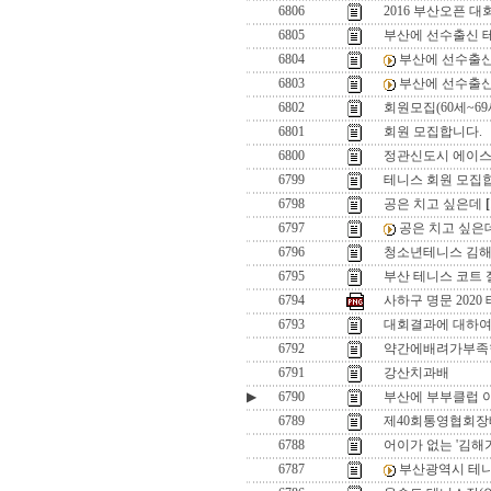
6806
2016 부산오픈 대
6805
부산에 선수출신 
6804
부산에 선수출신
6803
부산에 선수출신
6802
회원모집(60세~69
6801
회원 모집합니다.
6800
정관신도시 에이스
6799
테니스 회원 모집합
6798
공은 치고 싶은데
[
6797
공은 치고 싶은
6796
청소년테니스 김해
6795
부산 테니스 코트 
6794
사하구 명문 202
6793
대회결과에 대하여......
6792
약간에배려가부족
6791
강산치과배
▶
6790
부산에 부부클럽 
6789
제40회통영협회
6788
어이가 없는 '김해가
6787
부산광역시 테니