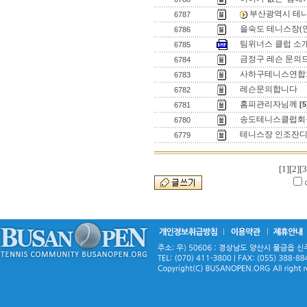
부산광역시 테니
6787
을숙도 테니스장(
6786
팀위너스 클럽 소
6785
금정구 레슨 문의
6784
사하구테니스연합회
6783
레슨문의합니다
6782
홈피관리자님께
[5
6781
송도테니스클럽회
6780
테니스장 인조잔디
6779
[1]
[2]
[3