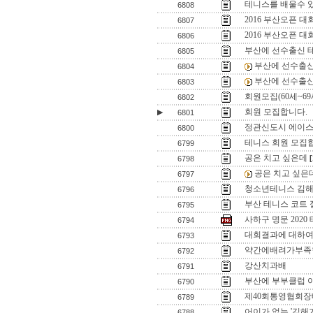
테니스를 배울수 
6808
2016 부산오픈 
6807
2016 부산오픈 대
6806
부산에 선수출신 
6805
부산에 선수출신
6804
부산에 선수출신
6803
회원모집(60세~69
6802
회원 모집합니다.
▶
6801
정관신도시 에이스
6800
테니스 회원 모집합
6799
공은 치고 싶은데
[
6798
공은 치고 싶은
6797
청소년테니스 김해
6796
부산 테니스 코트 
6795
사하구 명문 202
6794
대회결과에 대하여......
6793
약간에배려가부족
6792
강산치과배
6791
부산에 부부클럽 
6790
제40회통영협회
6789
어이가 없는 '김해가
6788