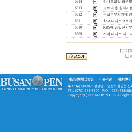
6814
하나로클럽 회원
6813
코트 사용 원하시
6812
두실부부치과배 관
6811
학교 테니스코트가 사
6810
KBS배 26일신인
6809
저녁 테니스 지도
[1]
[2]
[3