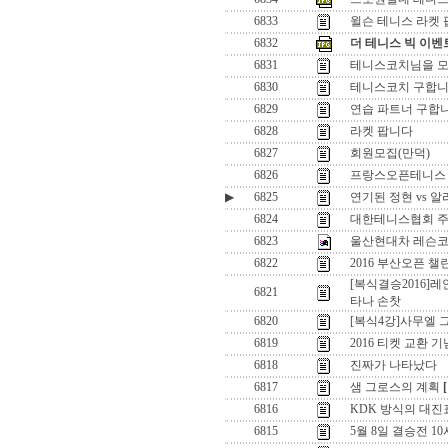
6833
윌슨 테니스 라켓
6832
더 테니스 빅 이벤트
6831
테니스코치님을 
6830
테니스코치 구합니
6829
연습 파트너 구합니
6828
라켓 팝니다
6827
회원모집(만덕)
6826
프랑스오픈테니스
▶
6825
연기된 정현 vs 
6824
대한테니스협회 주
6823
울산현대차 레슨
6822
2016 부산오픈 
[복식결승2016]
6821
타나 손찻
6820
[복식4강]사무엘 
6819
2016 티켓 교환 
6818
진짜가 나타났다
6817
샘 그로스의 계획
[
6816
KDK 방식의 대진
6815
5월 8일 결승전 1