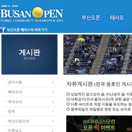
게시판
BOARD
ㆍ공지사항
자유게시판
(전국 동호인 게시
ㆍ해외소식
◎ 상업적인 광고성의 글, 비난성의 글, 
◎ 대회공지(안내/결과/사진)에 관한 글은
ㆍ국내소식
◎ 다른 싸이트로 직접 이동을 유도하는 
◎ 첨부파일의 파일명은 영문 또는 숫자로
ㆍ토픽
ㆍ부산오픈소식
ㆍ언론보도