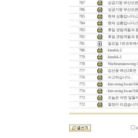
787
성공기원 부산오픈2
786
성공기원 부산오픈2
785
현재 상황입니다.(2
784
현재 상황입니다.(1
783
휴일 관람객들과 함께
782
휴일 관람객들과 함
781
일요일 1번코트에서의 
780
kimdsk-2
779
kimdsk-1
778
Wachiramanowo
777
김선용 예선2회전
776
수고하십니다...
775
kim seong kwan/All
774
kim seong kwan/All
773
오늘은 어떤 일들이
772
열정이 뜨겁습니다