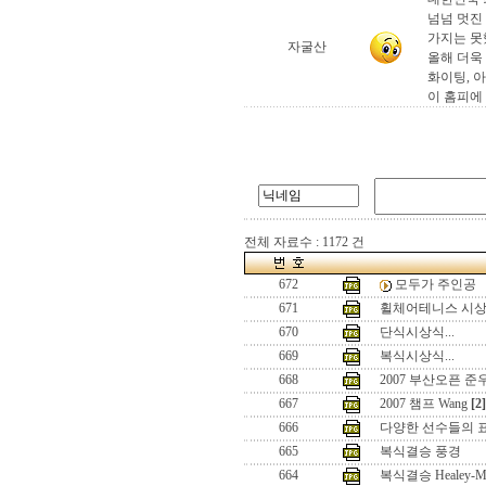
넘넘 멋진
가지는 못
자굴산
올해 더욱
화이팅, 
이 홈피에
전체 자료수 : 1172 건
672
모두가 주인공
671
휠체어테니스 시상식
670
단식시상식...
669
복식시상식...
668
2007 부산오픈 준우
667
2007 챔프 Wang
[2]
666
다양한 선수들의 
665
복식결승 풍경
664
복식결승 Healey-Me