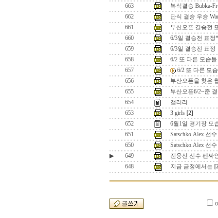
663
복식결승 Bubka-Fru
662
단식 결승 우승 Wa
661
부산오픈 결승전 또
660
6/3일 결승전 표정*
659
6/3일 결승전 표정
658
6/2 또 다른 모습들
657
6/2 또 다른 모
656
부산오픈을 찾은 
655
부산오픈6/2~준 
654
갤러리
653
3 girls
[2]
652
6월1일 경기장 모
651
Satschko.Alex 선수
650
Satschko.Alex 선수
▶
649
전웅선 선수 펜싸
648
지금 금정에서는
[