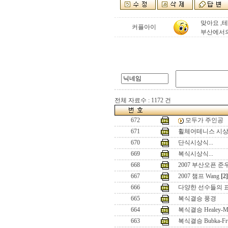
맞아요 ,테
커플아이
부산에서의 
전체 자료수 : 1172 건
672
모두가 주인공
671
휠체어테니스 시상식
670
단식시상식...
669
복식시상식...
668
2007 부산오픈 준우
667
2007 챔프 Wang
[2]
666
다양한 선수들의 
665
복식결승 풍경
664
복식결승 Healey-Me
663
복식결승 Bubka-Fru