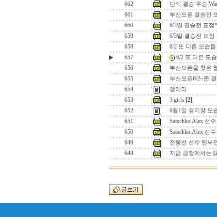
662
단식 결승 우승 Wa
661
부산오픈 결승전 또
660
6/3일 결승전 표정*
659
6/3일 결승전 표정
658
6/2 또 다른 모습들
▶
657
6/2 또 다른 모
656
부산오픈을 찾은 
655
부산오픈6/2~준 
654
갤러리
653
3 girls
[2]
652
6월1일 경기장 모
651
Satschko.Alex 선수
650
Satschko.Alex 선수
649
전웅선 선수 펜싸
648
지금 금정에서는
[