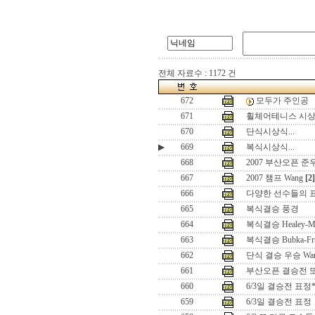
전체 자료수 : 1172 건
672
모두가 주인공
671
휠체어테니스 시상식
670
단식시상식...
▶
669
복식시상식...
668
2007 부산오픈 준우
667
2007 챔프 Wang
[2]
666
다양한 선수들의 
665
복식결승 풍경
664
복식결승 Healey-Me
663
복식결승 Bubka-Fru
662
단식 결승 우승 Wa
661
부산오픈 결승전 또
660
6/3일 결승전 표정*
659
6/3일 결승전 표정