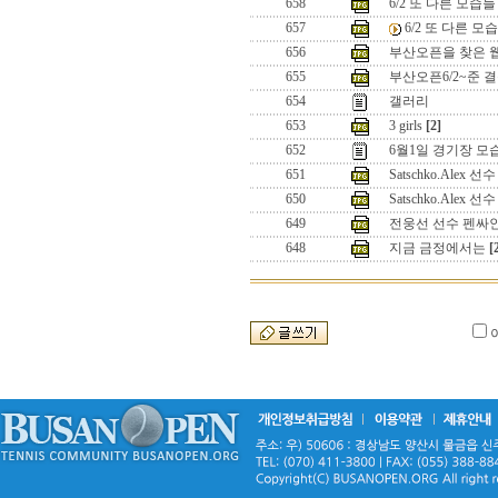
658
6/2 또 다른 모습들
657
6/2 또 다른 모
656
부산오픈을 찾은 
655
부산오픈6/2~준 
654
갤러리
653
3 girls
[2]
652
6월1일 경기장 모
651
Satschko.Alex 선수
650
Satschko.Alex 선수
649
전웅선 선수 펜싸
648
지금 금정에서는
[