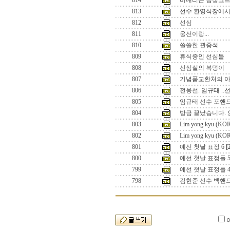
814
비내리는 금정코트
813
선수 환영식장에
812
선심
811
웅선이랑...
810
쓸쓸한 관중석
809
휴식중인 선심들
808
선심실의 복덩이
807
기념품교환처의 
806
전웅선. 임규태 ..
805
임규태 선수 포핸
804
방금 끝났습니다. 
803
Lim yong kyu (KO
802
Lim yong kyu (KO
801
예선 첫날 표정 6
[
800
예선 첫날 표정들 
799
예선 첫날 표정들 
798
김현준 선수 백핸