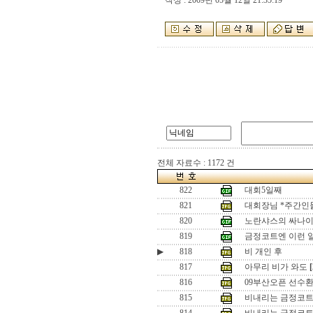
작성 : 2009년 05월 12일 21:35:19
전체 자료수 : 1172 건
822
대회5일째
821
대회장님 *주간인
820
노란샤스의 싸나
819
금정코트엔 이런 
▶
818
비 개인 후
817
아무리 비가 와도
[
816
09부산오픈 선수환영
815
비내리는 금정코