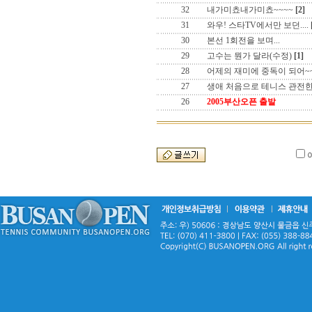
32
내가미쵸내가미쵸~~~~
[2]
31
와우! 스타TV에서만 보던....
30
본선 1회전을 보며...
29
고수는 뭔가 달라(수정)
[1]
28
어제의 재미에 중독이 되어~~
27
생애 처음으로 테니스 관전한
26
2005부산오픈 출발