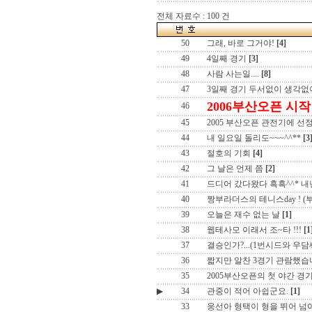
전체 자료수 : 100 건
50
그래, 바로 그거야!
[4]
49
4일째 경기
[3]
48
사람 사는일....
[8]
47
3일째 경기 두서없이 생각없
2006부산오픈 시작
46
45
2005 부산오픈 관전기에 선정
44
내 일요일 돌리도~~~^^**
[3
43
절호의 기회
[4]
42
그 날은 언제 쯤
[2]
41
드디어 갔다왔다 흑흑^^* 
40
짱부라더스의 테니스day ! 
39
오늘은 재수 없는 날
[1]
38
웹테사모 이래서 조~타 !!!
[1
37
결승인가?...(1번시드와 우담
36
짧지만 알찬 3경기 관람했습
35
2005부산오픈의 첫 야간 경
▶
34
관중이 적어 아쉽군요.
[1]
33
웅선아 형택이 형을 뛰어 넘