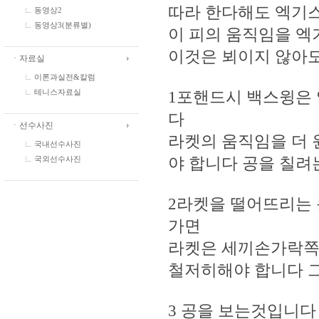
따라 한다해도 엑기
동영상2
동영상3(분류별)
이 피의 움직임을 엑기
이것은 뵈이지 않아
ㆍ자료실
이론과실전&칼럼
1포핸드시 백스윙은 
테니스자료실
다
ㆍ선수사진
라켓의 움직임을 더 
국내선수사진
야 합니다 공을 칠려
국외선수사진
2라켓을 떨어뜨리는 
가면
라켓은 세끼손가락쪽
철저히해야 합니다 그리
3 공을 보는것입니다 