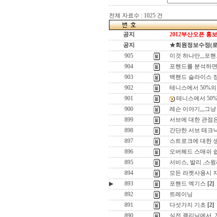
전체 자료수 : 1025 건
공지
2012부산오픈 홍보
공지
★회원정보수정(로그인
905
이것 하나만,,,포
904
포핸드를 분석하면,,
903
백핸드 슬라이스 정
902
테니스에서 50%의 
901
테니스에서 50%의
900
레슨 이야기,,,그냥 
899
서브에 대한 관점은
898
간단한 서브 테크닉
897
스트로크에 대한 
896
오버헤드 스매쉬 
895
서비스, 발리 ,스
894
모든 라켓사용시 지렛
▶
893
포핸드 엑기스
[2]
892
트레이닝
891
다섯가지 기초
[2]
890
실전 클리닉에서,,