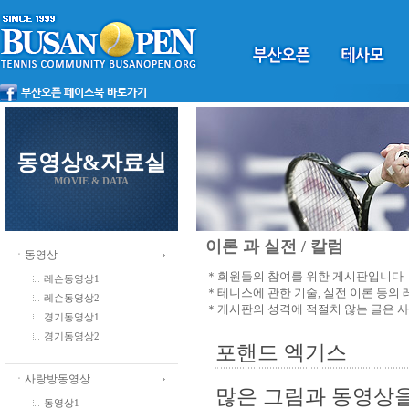
동영상&자료실
MOVIE & DATA
이론 과 실전 / 칼럼
ㆍ동영상
＊회원들의 참여를 위한 게시판입니다
레슨동영상1
＊테니스에 관한 기술, 실전 이론 등의
레슨동영상2
＊게시판의 성격에 적절치 않는 글은 
경기동영상1
경기동영상2
포핸드 엑기스
ㆍ사랑방동영상
많은 그림과 동영상
동영상1