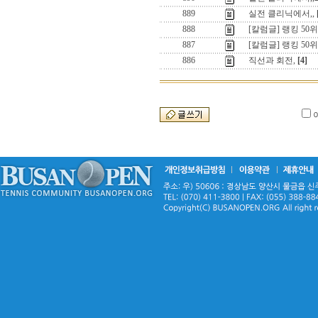
889
실전 클리닉에서,,
888
[칼럼글] 랭킹 50위
887
[칼럼글] 랭킹 50위
886
직선과 회전,
[4]