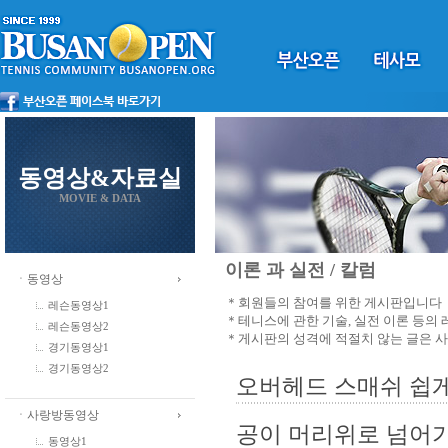
동영상&자료실
MOVIE & DATA
이론 과 실전 / 칼럼
ㆍ동영상
＊회원들의 참여를 위한 게시판입니다
레슨동영상1
＊테니스에 관한 기술, 실전 이론 등의
레슨동영상2
＊게시판의 성격에 적절치 않는 글은 
경기동영상1
경기동영상2
오버헤드 스매쉬 쉽게
ㆍ사랑방동영상
공이 머리위로 넘어가
동영상1