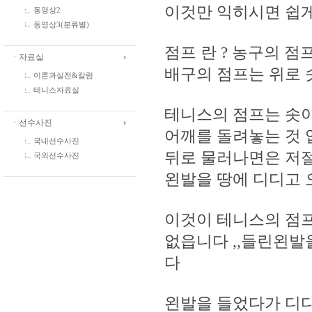
이것만 익히시면 쉽
동영상2
동영상3(분류별)
점프 란 ? 농구의 
ㆍ자료실
배구의 점프는 위로
이론과실전&칼럼
테니스자료실
테니스의 점프는 솟
ㆍ선수사진
어깨를 돌려놓는 것 
국내선수사진
뒤로 물러나면은 저절
국외선수사진
왼발을 땅에 디디고
이것이 테니스의 점프
없읍니다 ,,들린왼발
다
왼발을 들었다가 디