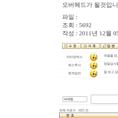
오버헤드가 될것입니다 
파일 :
조회 : 5692
작성 : 2011년 12월 05
외발을 딛
리터엉박사
정말감사할
에스투사
잘 보고 갑
한게임만
전체 자료수 : 1025 건