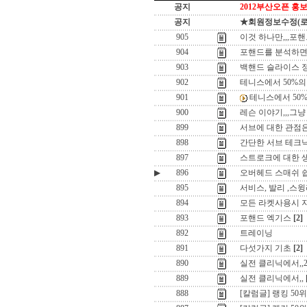
공지
2012부산오픈 홍보
공지
★회원정보수정(로그인
905
이것 하나만,,,포
904
포핸드를 분석하면,,
903
백핸드 슬라이스 정
902
테니스에서 50%의 
901
테니스에서 50%의
900
레슨 이야기,,,그냥 
899
서브에 대한 관점은
898
간단한 서브 테크닉
897
스트로크에 대한 
▶
896
오버헤드 스매쉬 
895
서비스, 발리 ,스
894
모든 라켓사용시 지렛
893
포핸드 엑기스
[2]
892
트레이닝
891
다섯가지 기초
[2]
890
실전 클리닉에서,,
889
실전 클리닉에서,,
888
[칼럼글] 랭킹 50위