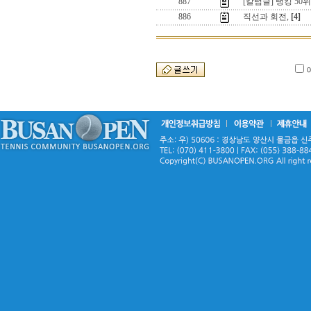
887
[칼럼글] 랭킹 50위
886
직선과 회전,
[4]