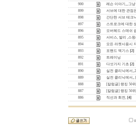
900
레슨 이야기,,,그냥 
899
서브에 대한 관점은
898
간단한 서브 테크닉
897
스트로크에 대한 
896
오버헤드 스매쉬 
895
서비스, 발리 ,스
894
모든 라켓사용시 지렛
893
포핸드 엑기스
[2]
892
트레이닝
891
다섯가지 기초
[2]
890
실전 클리닉에서,,
889
실전 클리닉에서,,
888
[칼럼글] 랭킹 50위
887
[칼럼글] 랭킹 50위
886
직선과 회전,
[4]