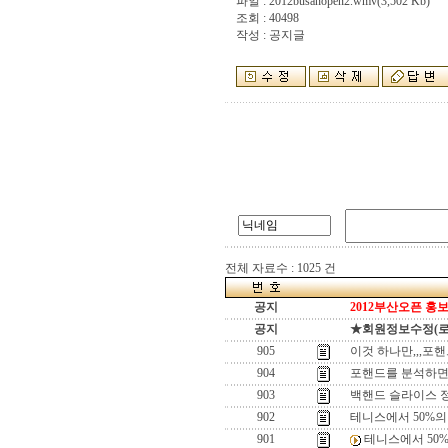
파일 :
2012busanopen2.wmv
(3,502 Kb)
조회 : 40498
작성 : 공지글
전체 자료수 : 1025 건
공지
2012부산오픈 홍보
공지
★회원정보수정(로그인
905
이것 하나만,,,포
904
포핸드를 분석하면,,
903
백핸드 슬라이스 정
902
테니스에서 50%의 
901
테니스에서 50%의