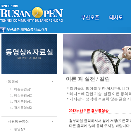
동영상&자료실
MOVIE & DATA
이론 과 실전 / 칼럼
ㆍ동영상
＊회원들의 참여를 위한 게시판입니다
레슨동영상1
＊테니스에 관한 기술, 실전 이론 등의
레슨동영상2
＊게시판의 성격에 적절치 않는 글은 
경기동영상1
경기동영상2
2012부산오픈 홍보동영상
첨부파일 클릭하셔서 컴에 저장(오른쪽 
ㆍ사랑방동영상
다른 홈피에 많이 올려 주시길 바랍니다
동영상1