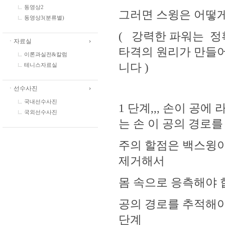
동영상2
그러면 스윙은 어떻
동영상3(분류별)
( 강력한 파워는 정
ㆍ자료실
타격의 원리가 만들어
이론과실전&칼럼
니다 )
테니스자료실
ㆍ선수사진
국내선수사진
1 단계,,, 손이 공
국외선수사진
는 손 이 공의 경로를
주의 할점은 백스윙이
제거해서
몸 속으로 응측해야 
공의 경로를 추적해야
단계