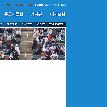
HOME
LOGIN
JOIN
쪽지
|
|
|
ADD FAVORITE
|