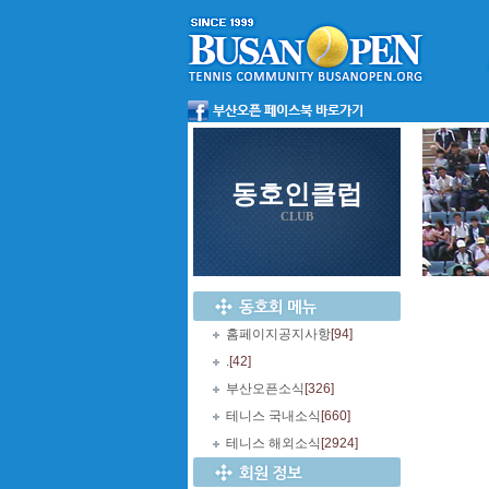
동호인클럽
CLUB
홈페이지공지사항
[94]
.
[42]
부산오픈소식
[326]
테니스 국내소식
[660]
테니스 해외소식
[2924]