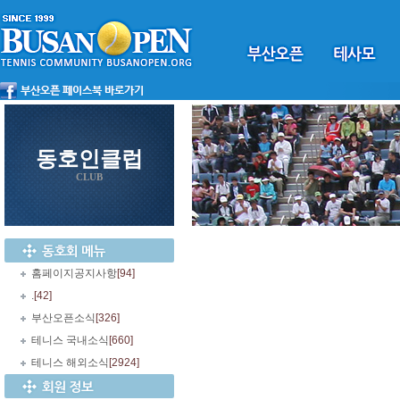
동호인클럽
CLUB
홈페이지공지사항
[94]
.
[42]
부산오픈소식
[326]
테니스 국내소식
[660]
테니스 해외소식
[2924]