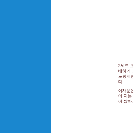
2세트 
배하기 
노렸지만
다.
이재문은
어 치는
이 짧아