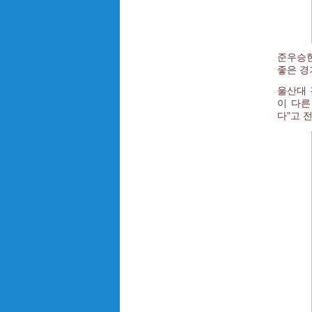
준우승한
좋은 경
울산대 
이 다른
다"고 