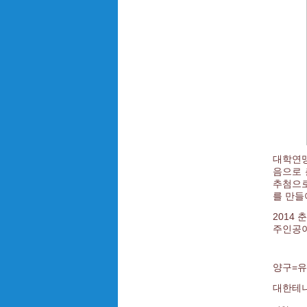
대학연
음으로 
추첨으로
를 만들
2014
주인공이
양구=유종
대한테