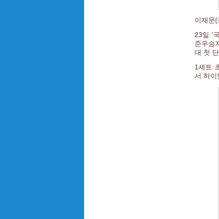
이재문(
23일 
준우승자
대 첫 
1세트 
서 하이