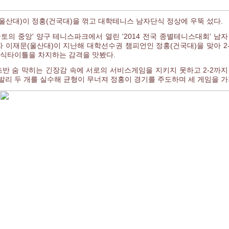
울산대)이 정홍(건국대)을 꺾고 대학테니스 남자단식 정상에 우뚝 섰다.
'국토의 중앙' 양구 테니스파크에서 열린 '2014 전국 종별테니스대회' 
 이재문(울산대)이 지난해 대학선수권 챔피언인 정홍(건국대)을 맞아 2-1(3
단식타이틀을 차지하는 감격을 맛봤다.
초반 숨 막히는 긴장감 속에 서로의 서비스게임을 지키지 못하고 2-2까
발리 두 개를 실수해 균형이 무너져 정홍이 경기를 주도하며 세 게임을 가져