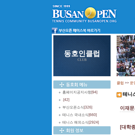
동호인클럽
CLUB
클럽
>>
운
홈페이지공지사항
[94]
테니
.
[42]
부산오픈소식
[326]
이재문
테니스 국내소식
[660]
테니스 해외소식
[2924]
[대학