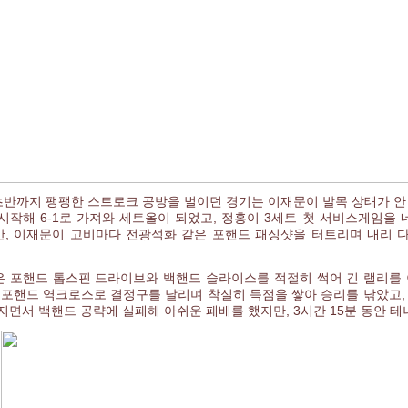
초반까지 팽팽한 스트로크 공방을 벌이던 경기는 이재문이 발목 상태가 안
시작해 6-1로 가져와 세트올이 되었고, 정홍이 3세트 첫 서비스게임을 
, 이재문이 고비마다 전광석화 같은 포핸드 패싱샷을 터트리며 내리 다
 포핸드 톱스핀 드라이브와 백핸드 슬라이스를 적절히 썩어 긴 랠리를 
 포핸드 역크로스로 결정구를 날리며 착실히 득점을 쌓아 승리를 낚았고,
지면서 백핸드 공략에 실패해 아쉬운 패배를 했지만, 3시간 15분 동안 