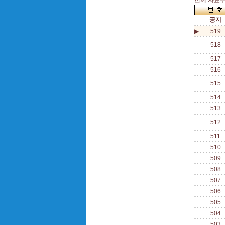
전체 자료수 
공지
▶
519
518
517
516
515
514
513
512
511
510
509
508
507
506
505
504
503