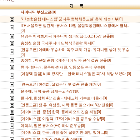
: 659 건
다이나믹 부산오픈[0]
NH농협은행 테니스팀' 꿈나무 행복채움교실' 총해 재능기부[0]
ITF 서울오픈 챌린저 -퓨처스 19일 올림픽공원테니스장에서 열러..
[0]
유망주 이덕희,아시아주니어 챔피언십(GB1)16강 진출[0]
홍성찬 순창 국제주니어 단복식 2관왕 차지[0]
[안동오픈] 이예라 우승하며 독주 체제 가동. 유다니엘 생애 첫 우승
[0]
홍성찬 , 백윤철 순창국제주니어 남자 단식 결승 진출[0]
류미- 한나래, 문주해-최재원, 안동오픈 복식 우승[0]
[이형택 칼럼] 비록 졌지만 ... 한국 테니스'젊은 피' 새 희망 보았다.[0]
[안동오픈] 한성희, 실업무대 첫 결승 진출 쾌거[0]
문주해, 대학 돌풍 잠재우고 4강행[0]
한나래, 한성희 4강 진출 - 세대교체 기수로 떠올라[0]
[안동오픈] 정 홍. 유성운, 대학 돌풍 일으키며 8강 진출[0]
[데이비스컵- 종합] 한국, 플레이오프 진출 좌절[0]
[데이비스컵] 이형택, ITF데이비스컵 공로상 수상![0]
이덕희, 일본 퓨처스(F4) 복식 준우승[0]
[데이비스컵] 한국, 벼랑 끝에 몰렸지만 희망 있어 ...[0]
이덕희 일본 퓨처스 결승 진출 실패[0]