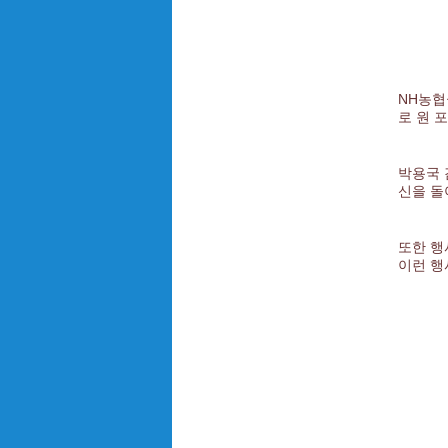
NH농협
로 원 
박용국 
신을 돌
또한 행
이런 행