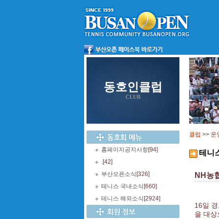
동호인클럽
CLUB
클럽
>>
운
홈페이지공지사항
[94]
테니
.
[42]
부산오픈소식
[326]
NH농
테니스 국내소식
[660]
테니스 해외소식
[2924]
16일 
을 대상