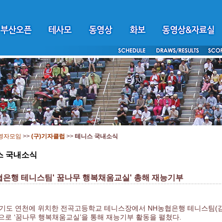
영자모임
>>
(구)기자클럽
>>
테니스 국내소식
스 국내소식
협은행 테니스팀' 꿈나무 행복채움교실' 총해 재능기부
경기도 연천에 위치한 전곡고등학교 테니스장에서 NH농협은행 테니스팀(감
으로 ‘꿈나무 행복채움교실’을 통해 재능기부 활동을 펼쳤다.