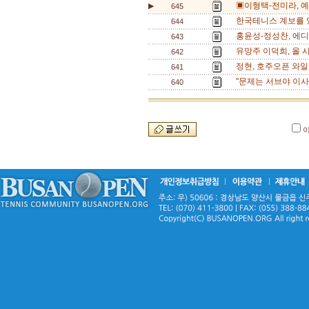
▣이형택-전미라, 예체
▶
645
한국테니스 계보를 있
644
홍윤성-정성찬, 에디
643
유망주 이덕희, 올 
642
정현, 호주오픈 와일
641
"문제는 서브야 이사
640