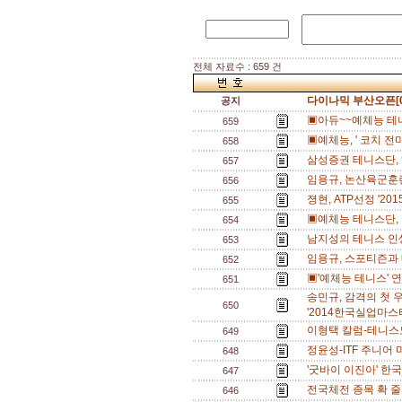
전체 자료수 : 659 건
다이나믹 부산오픈[0
공지
▣아듀~~예체능 테니
659
▣예체능, ' 코치 전미
658
삼성증권 테니스단, 
657
임용규, 논산육군훈련
656
졍현, ATP선정 '20
655
▣예체능 테니스단, 
654
남지성의 테니스 인
653
임용규, 스포티즌과 
652
▣'예체능 테니스' 
651
송민규, 감격의 첫 우승
650
'2014한국실업마스터
이형택 칼럼-테니스
649
정윤성-ITF 주니어 
648
'굿바이 이진아' 한
647
전국체전 종목 확 줄
646