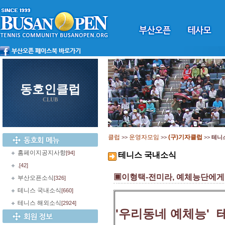
동호인클럽
CLUB
클럽
운영자모임
(구)기자클럽
>>
>>
>>
테니
홈페이지공지사항
[94]
테니스 국내소식
.
[42]
▣이형택-전미라, 예체능단에게 
부산오픈소식
[326]
테니스 국내소식
[660]
테니스 해외소식
[2924]
'우리동네 예체능' 