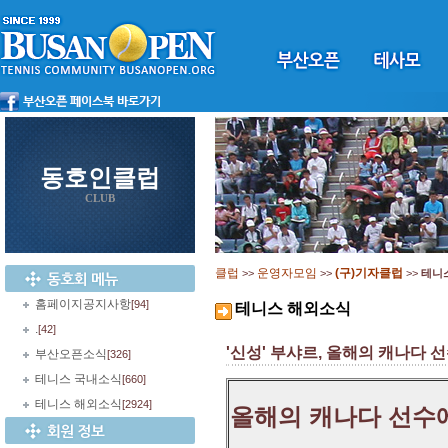
동호인클럽
CLUB
클럽
운영자모임
(구)기자클럽
>>
>>
>>
테니
홈페이지공지사항
[94]
테니스 해외소식
.
[42]
'신성' 부샤르, 올해의 캐나다 
부산오픈소식
[326]
테니스 국내소식
[660]
테니스 해외소식
[2924]
올해의 캐나다 선수에