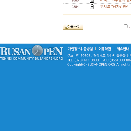
테니스 야수들의 혈투
2885
부샤르 "남자? 관심 
2884