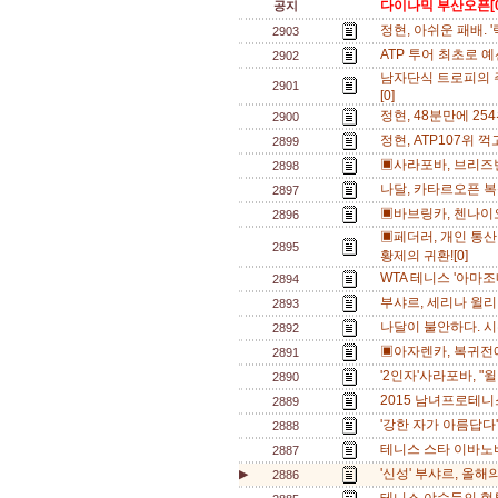
다이나믹 부산오픈[0
공지
정현, 아쉬운 패배. 
2903
ATP 투어 최초로 
2902
남자단식 트로피의 
2901
[0]
정현, 48분만에 25
2900
정현, ATP107위
2899
▣사라포바, 브리즈
2898
나달, 카타르오픈 복
2897
▣바브링카, 첸나이오
2896
▣페더러, 개인 통산
2895
황제의 귀환![0]
WTA 테니스 '아마조
2894
부샤르, 세리나 윌리
2893
나달이 불안하다. 시
2892
▣아자렌카, 복귀전
2891
'2인자'사라포바, "
2890
2015 남녀프로테니스
2889
'강한 자가 아름답다' 
2888
테니스 스타 이바노비
2887
'신성' 부샤르, 올해
▶
2886