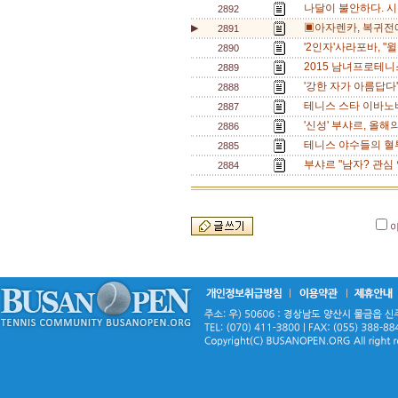
나달이 불안하다. 시
2892
▣아자렌카, 복귀전에
▶
2891
'2인자'사라포바, "
2890
2015 남녀프로테니스
2889
'강한 자가 아름답다' 
2888
테니스 스타 이바노비
2887
'신성' 부샤르, 올해
2886
테니스 야수들의 혈투
2885
부샤르 "남자? 관심 
2884