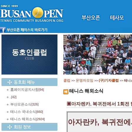
동호인클럽
CLUB
클럽
운영자모임
(구)기자클럽
>>
>>
>>
테니
홈페이지공지사항
[94]
테니스 해외소식
.
[42]
▣아자렌카, 복귀전에서 1회전
부산오픈소식
[326]
테니스 국내소식
[660]
테니스 해외소식
[2924]
아자란카, 복귀전에