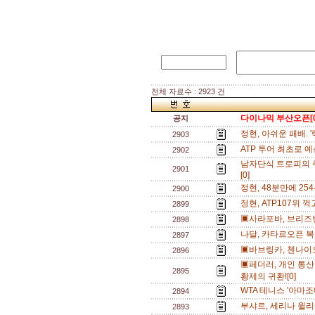
전체 자료수 : 2923 건
다이나믹 부산오픈[0
공지
정현, 아쉬운 패배. 
2903
ATP 투어 최초로 
2902
남자단식 트로피의 
2901
[0]
정현, 48분만에 25
2900
정현, ATP107위
2899
▣사라포바, 브리즈
2898
나달, 카타르오픈 복
2897
▣바브링카, 첸나이오
2896
▣페더러, 개인 통산
2895
황제의 귀환![0]
WTA 테니스 '아마조
2894
부샤르, 세리나 윌리
2893