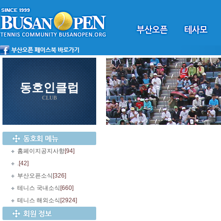
동호인클럽
CLUB
홈페이지공지사항
[94]
.
[42]
부산오픈소식
[326]
테니스 국내소식
[660]
테니스 해외소식
[2924]