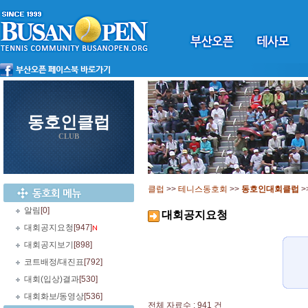
동호인클럽
CLUB
클럽
>>
테니스동호회
>>
동호인대회클럽
>
알림
[0]
대회공지요청
대회공지요청
[947]
대회공지보기
[898]
코트배정/대진표
[792]
대회(입상)결과
[530]
대회화보/동영상
[536]
전체 자료수 : 941 건