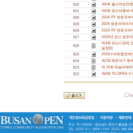
제6회 울산여성연맹 
932
제6회 영도태종배 
931
2026 ITF 창원
930
2026 창원국제여자
929
2026 ITF 창원
928
2026년 양산 방문의
927
제4회 양산시장배 
926
일정[0]
2026수려한합천배
925
제2회 해운대구 동백
924
제 25회 테슬라배테
923
제8회 TG OPEN 수
922