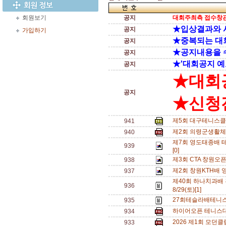
회원보기
공지
대회주최측 접수창관
★입상결과와 
공지
가입하기
★중복되는 대
공지
★공지내용을 
공지
★'대회공지 예
공지
★대회
공지
★신청전
제5회 대구테니스클
941
제2회 의령군생활체
940
제7회 영도태종배 테
939
[0]
제3회 CTA 창원오
938
제2회 창원KTH배 
937
제40회 하나치과배
936
8/29(토)[1]
27회테슬라배테니스
935
하이어오픈 테니스대회
934
2026 제1회 모던
933