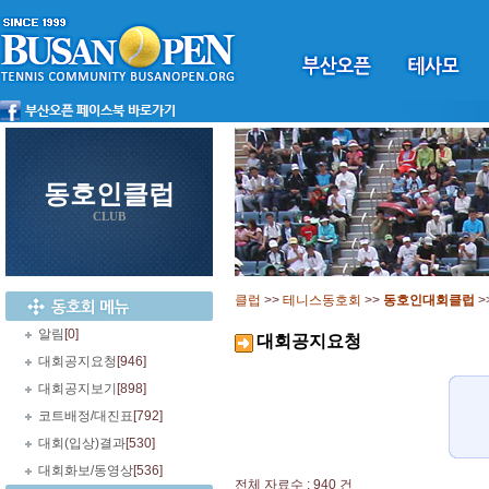
동호인클럽
CLUB
클럽
>>
테니스동호회
>>
동호인대회클럽
>
알림
[0]
대회공지요청
대회공지요청
[946]
대회공지보기
[898]
코트배정/대진표
[792]
대회(입상)결과
[530]
대회화보/동영상
[536]
전체 자료수 : 940 건