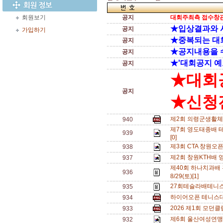
회원보기
공지
대회주최측 접수창관
★입상결과와 
공지
가입하기
★중복되는 대
공지
★공지내용을 
공지
★'대회공지 예
공지
★대회
공지
★신청전
제2회 의령군생활체
940
제7회 영도태종배 테
939
[0]
제3회 CTA 창원오
938
제2회 창원KTH배 
937
제40회 하나치과배
936
8/29(토)[1]
27회테슬라배테니스
935
하이어오픈 테니스대회
934
2026 제1회 모던
933
제6회 울산여성연맹 
932