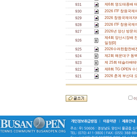
제6회 영도태종배 
931
2026 ITF 창원
930
2026 창원국제여자
929
2026 ITF 창원
928
2026년 양산 방문의
927
제4회 양산시장배 
926
일정[0]
2026수려한합천배
925
제2회 해운대구 동백
924
제 25회 테슬라배테
923
제8회 TG OPEN 수
922
2026 춘계 부산대 
921