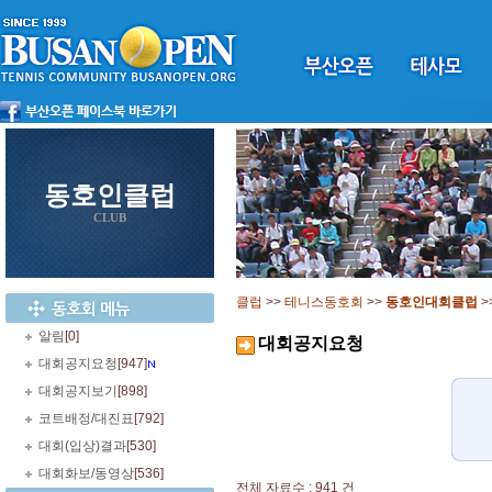
동호인클럽
CLUB
클럽
>>
테니스동호회
>>
동호인대회클럽
>
알림
[0]
대회공지요청
대회공지요청
[947]
대회공지보기
[898]
코트배정/대진표
[792]
대회(입상)결과
[530]
대회화보/동영상
[536]
전체 자료수 : 941 건