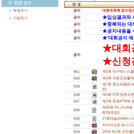
회원보기
공지
대회주최측 접수창관
★입상결과와 
공지
가입하기
★중복되는 대
공지
★공지내용을 
공지
★'대회공지 예
공지
★대회
공지
★신청전
제5회 대구테니스클
941
제2회 의령군생활체
940
제7회 영도태종배 테
939
[0]
제3회 CTA 창원오
938
제2회 창원KTH배 
937
제40회 하나치과배
936
8/29(토)[1]
27회테슬라배테니스
935
하이어오픈 테니스대회
934
2026 제1회 모던
933