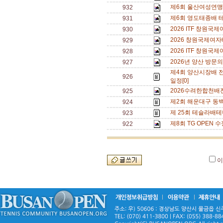
제6회 울산여성연맹 
932
제6회 영도태종배 
931
2026 ITF 창원
930
2026 창원국제여자
929
2026 ITF 창원
928
2026년 양산 방문의
927
제4회 양산시장배 
926
일정[0]
2026수려한합천배
925
제2회 해운대구 동백
924
제 25회 테슬라배테
923
제8회 TG OPEN 수
922