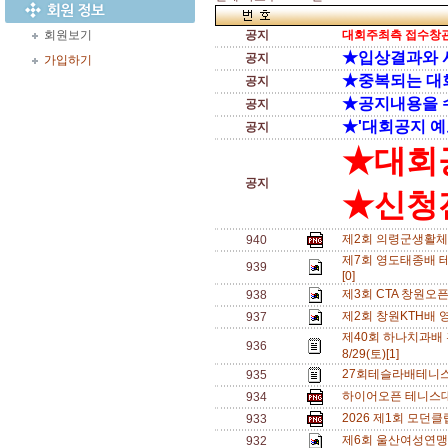
회원보기
공지
대회주최측 접수창관
★입상결과와 
공지
가입하기
★중복되는 대
공지
★공지내용을 
공지
★'대회공지 예
공지
★대회
공지
★신청전
제2회 의령군생활체
940
제7회 영도태종배 테
939
[0]
제3회 CTA 창원오
938
제2회 창원KTH배 
937
제40회 하나치과배
936
8/29(토)[1]
27회테슬라배테니스
935
하이어오픈 테니스대회
934
2026 제1회 모던
933
제6회 울산여성연맹 
932