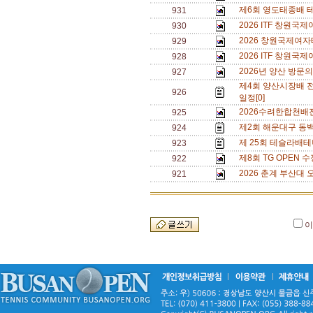
제6회 영도태종배 
931
2026 ITF 창원
930
2026 창원국제여자
929
2026 ITF 창원
928
2026년 양산 방문의
927
제4회 양산시장배 
926
일정[0]
2026수려한합천배
925
제2회 해운대구 동백
924
제 25회 테슬라배테
923
제8회 TG OPEN 수
922
2026 춘계 부산대 
921