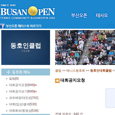
동호인클럽
CLUB
클럽
>>
테니스동호회
>>
동호인대회클럽
>
알림
[0]
대회공지요청
대회공지요청
[946]
대회공지보기
[898]
코트배정/대진표
[792]
대회(입상)결과
[530]
대회화보/동영상
[536]
전체 자료수 : 940 건