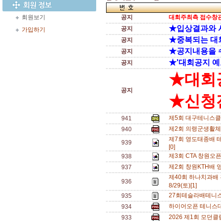
회원보기
공지
대회주최측 접수창관
★입상결과와 
공지
가입하기
★중복되는 대
공지
★공지내용을 
공지
★'대회공지 예
공지
★대회
공지
★신청전
제5회 대구테니스클
941
제2회 의령군생활체
940
제7회 영도태종배 테
939
[0]
제3회 CTA 창원오
938
제2회 창원KTH배 
937
제40회 하나치과배
936
8/29(토)[1]
27회테슬라배테니스
935
하이어오픈 테니스대회
934
2026 제1회 모던
933