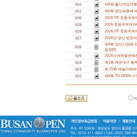
제6회 울산여성연맹 
932
제6회 영도태종배 
931
2026 ITF 창원
930
2026 창원국제여자
929
2026 ITF 창원
928
2026년 양산 방문의
927
제4회 양산시장배 
926
일정[0]
2026수려한합천배
925
제2회 해운대구 동백
924
제 25회 테슬라배테
923
제8회 TG OPEN 수
922