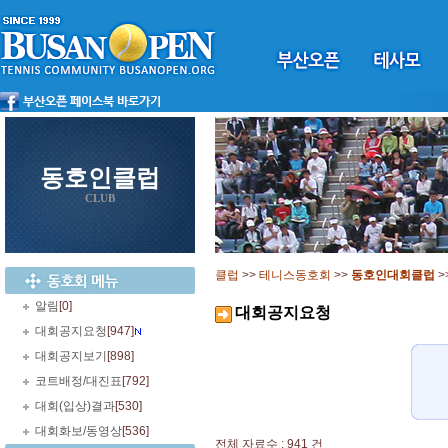
동호인클럽
CLUB
클럽
>>
테니스동호회
>>
동호인대회클럽
>
알림
[0]
대회공지요청
대회공지요청
[947]
대회공지보기
[898]
코트배정/대진표
[792]
대회(입상)결과
[530]
대회화보/동영상
[536]
전체 자료수 : 941 건