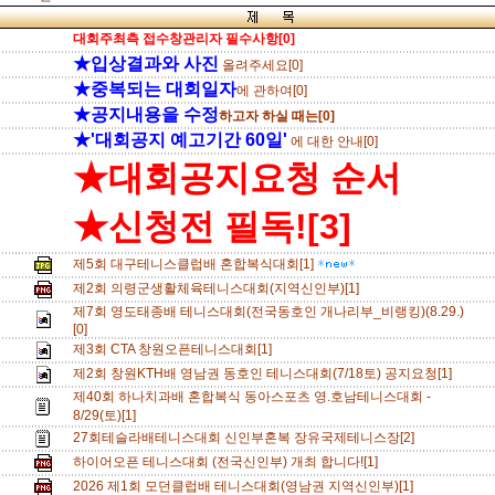
대회주최측 접수창관리자 필수사항[0]
★입상결과와 사진
올려주세요[0]
★중복되는 대회일자
에 관하여[0]
★공지내용을 수정
하고자 하실 때는[0]
★'대회공지 예고기간 60일'
에 대한 안내[0]
★대회공지요청 순서
★신청전 필독![3]
제5회 대구테니스클럽배 혼합복식대회[1]
제2회 의령군생활체육테니스대회(지역신인부)[1]
제7회 영도태종배 테니스대회(전국동호인 개나리부_비랭킹)(8.29.)
[0]
제3회 CTA 창원오픈테니스대회[1]
제2회 창원KTH배 영남권 동호인 테니스대회(7/18토) 공지요청[1]
제40회 하나치과배 혼합복식 동아스포츠 영.호남테니스대회 -
8/29(토)[1]
27회테슬라배테니스대회 신인부혼복 장유국제테니스장[2]
하이어오픈 테니스대회 (전국신인부) 개최 합니다![1]
2026 제1회 모던클럽배 테니스대회(영남권 지역신인부)[1]