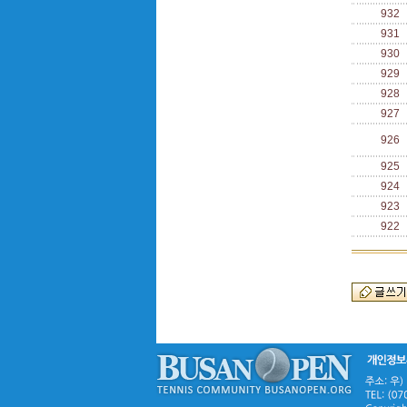
932
931
930
929
928
927
926
925
924
923
922