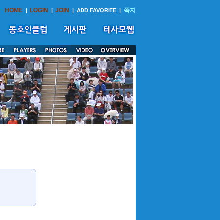
HOME
LOGIN
JOIN
쪽지
|
|
|
ADD FAVORITE
|