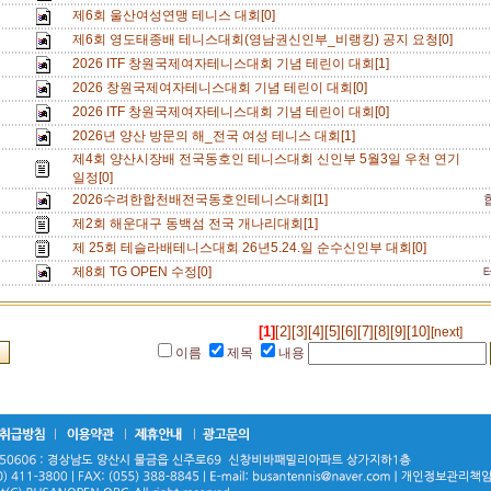
제6회 울산여성연맹 테니스 대회[0]
제6회 영도태종배 테니스대회(영남권신인부_비랭킹) 공지 요청[0]
2026 ITF 창원국제여자테니스대회 기념 테린이 대회[1]
2026 창원국제여자테니스대회 기념 테린이 대회[0]
2026 ITF 창원국제여자테니스대회 기념 테린이 대회[0]
2026년 양산 방문의 해_전국 여성 테니스 대회[1]
제4회 양산시장배 전국동호인 테니스대회 신인부 5월3일 우천 연기
일정[0]
2026수려한합천배전국동호인테니스대회[1]
제2회 해운대구 동백섬 전국 개나리대회[1]
제 25회 테슬라배테니스대회 26년5.24.일 순수신인부 대회[0]
제8회 TG OPEN 수정[0]
[1]
[2]
[3]
[4]
[5]
[6]
[7]
[8]
[9]
[10]
[next]
이름
제목
내용