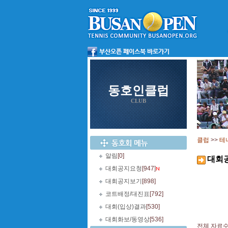
동호인클럽
CLUB
클럽
>>
테
알림
[0]
대회
대회공지요청
[947]
대회공지보기
[898]
코트배정/대진표
[792]
대회(입상)결과
[530]
대회화보/동영상
[536]
전체 자료수 