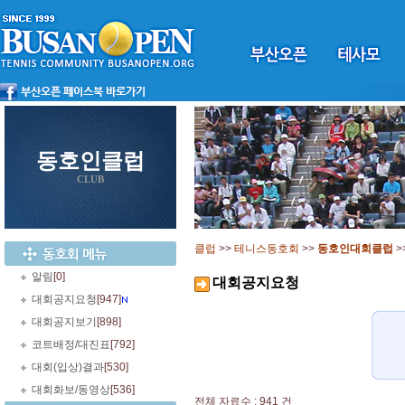
동호인클럽
CLUB
클럽
>>
테니스동호회
>>
동호인대회클럽
>
알림
[0]
대회공지요청
대회공지요청
[947]
대회공지보기
[898]
코트배정/대진표
[792]
대회(입상)결과
[530]
대회화보/동영상
[536]
전체 자료수 : 941 건