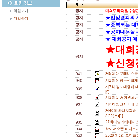
회원보기
공지
대회주최측 접수창관
★입상결과와 
공지
가입하기
★중복되는 대
공지
★공지내용을 
공지
★'대회공지 예
공지
★대회
공지
★신청전
제5회 대구테니스클
941
제2회 의령군생활체
940
제7회 영도태종배 테
939
[0]
제3회 CTA 창원오
938
제2회 창원KTH배 
937
제40회 하나치과배
936
8/29(토)[1]
27회테슬라배테니스
935
하이어오픈 테니스대회
934
2026 제1회 모던
933