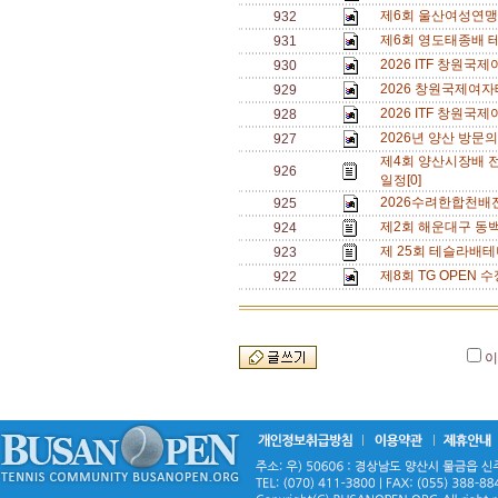
제6회 울산여성연맹 
932
제6회 영도태종배 
931
2026 ITF 창원
930
2026 창원국제여자
929
2026 ITF 창원
928
2026년 양산 방문의
927
제4회 양산시장배 
926
일정[0]
2026수려한합천배
925
제2회 해운대구 동백
924
제 25회 테슬라배테
923
제8회 TG OPEN 수
922