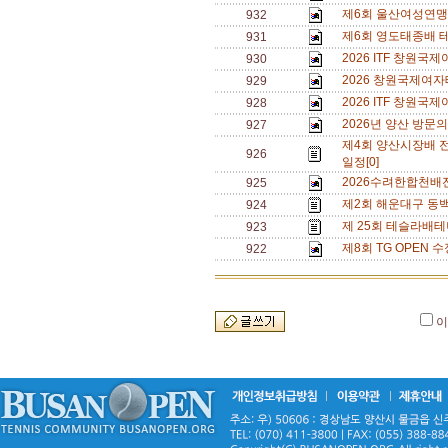
제6회 울산여성연맹 
932
제6회 영도태종배 
931
2026 ITF 창원
930
2026 창원국제여자
929
2026 ITF 창원
928
2026년 양산 방문의
927
제4회 양산시장배 
926
일정[0]
2026수려한합천배
925
제2회 해운대구 동백
924
제 25회 테슬라배테
923
제8회 TG OPEN 수
922