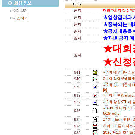
회원보기
공지
대회주최측 접수창관
★입상결과와 
공지
가입하기
★중복되는 대
공지
★공지내용을 
공지
★'대회공지 예
공지
★대회
공지
★신청전
제5회 대구테니스클
941
제2회 의령군생활체
940
제7회 영도태종배 테
939
[0]
제3회 CTA 창원오
938
제2회 창원KTH배 
937
제40회 하나치과배
936
8/29(토)[1]
27회테슬라배테니스
935
하이어오픈 테니스대회
934
2026 제1회 모던
933