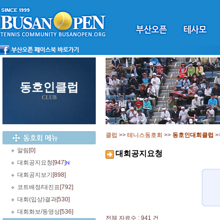
동호인클럽
CLUB
클럽
>>
테니스동호회
>>
동호인대회클럽
>
알림
[0]
대회공지요청
대회공지요청
[947]
대회공지보기
[898]
코트배정/대진표
[792]
대회(입상)결과
[530]
대회화보/동영상
[536]
전체 자료수 : 941 건