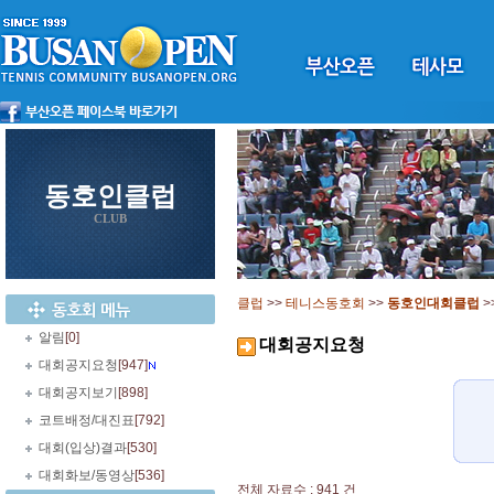
동호인클럽
CLUB
클럽
>>
테니스동호회
>>
동호인대회클럽
>
알림
[0]
대회공지요청
대회공지요청
[947]
대회공지보기
[898]
코트배정/대진표
[792]
대회(입상)결과
[530]
대회화보/동영상
[536]
전체 자료수 : 941 건