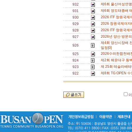
제6회 울산여성연맹 
932
제6회 영도태종배 
931
2026 ITF 창원
930
2026 창원국제여자
929
2026 ITF 창원
928
2026년 양산 방문의
927
제4회 양산시장배 
926
일정[0]
2026수려한합천배
925
제2회 해운대구 동백
924
제 25회 테슬라배테
923
제8회 TG OPEN 수
922