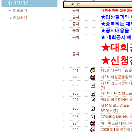
회원보기
공지
대회주최측 접수창관
★입상결과와 
공지
가입하기
★중복되는 대
공지
★공지내용을 
공지
★'대회공지 예
공지
★대회
공지
★신청전
제5회 대구테니스클
941
제2회 의령군생활체
940
제7회 영도태종배 테
939
[0]
제3회 CTA 창원오
938
제2회 창원KTH배 
937
제40회 하나치과배
936
8/29(토)[1]
27회테슬라배테니스
935
하이어오픈 테니스대회
934
2026 제1회 모던
933