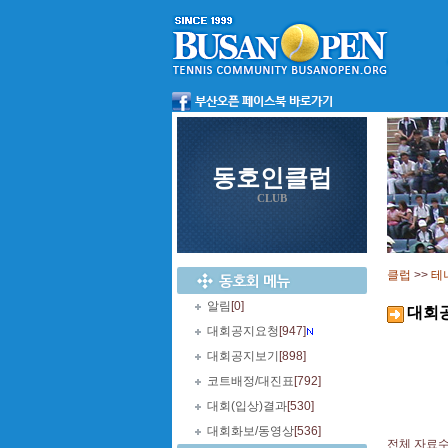
동호인클럽
CLUB
클럽
>>
테
알림
[0]
대회
대회공지요청
[947]
대회공지보기
[898]
코트배정/대진표
[792]
대회(입상)결과
[530]
대회화보/동영상
[536]
전체 자료수 