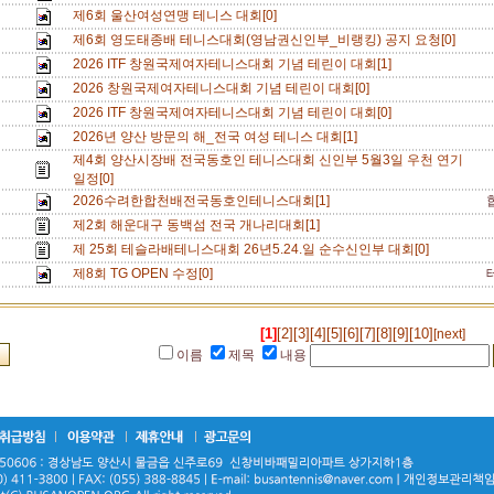
제6회 울산여성연맹 테니스 대회[0]
제6회 영도태종배 테니스대회(영남권신인부_비랭킹) 공지 요청[0]
2026 ITF 창원국제여자테니스대회 기념 테린이 대회[1]
2026 창원국제여자테니스대회 기념 테린이 대회[0]
2026 ITF 창원국제여자테니스대회 기념 테린이 대회[0]
2026년 양산 방문의 해_전국 여성 테니스 대회[1]
제4회 양산시장배 전국동호인 테니스대회 신인부 5월3일 우천 연기
일정[0]
2026수려한합천배전국동호인테니스대회[1]
제2회 해운대구 동백섬 전국 개나리대회[1]
제 25회 테슬라배테니스대회 26년5.24.일 순수신인부 대회[0]
제8회 TG OPEN 수정[0]
[1]
[2]
[3]
[4]
[5]
[6]
[7]
[8]
[9]
[10]
[next]
이름
제목
내용