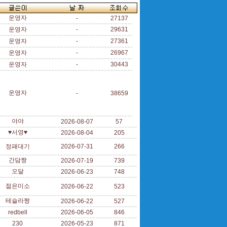
운영자
-
27137
운영자
-
29631
운영자
-
27361
운영자
-
26967
운영자
-
30443
운영자
-
38659
야야
2026-08-07
57
♥서영♥
2026-08-04
205
정패대기
2026-07-31
266
간담짱
2026-07-19
739
오달
2026-06-23
748
젊은미소
2026-06-22
523
테슬라짱
2026-06-22
527
redbell
2026-06-05
846
230
2026-05-23
871