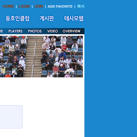
HOME
LOGIN
JOIN
쪽지
|
|
|
ADD FAVORITE
|