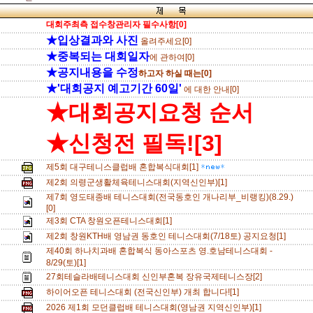
대회주최측 접수창관리자 필수사항[0]
★입상결과와 사진
올려주세요[0]
★중복되는 대회일자
에 관하여[0]
★공지내용을 수정
하고자 하실 때는[0]
★'대회공지 예고기간 60일'
에 대한 안내[0]
★대회공지요청 순서
★신청전 필독![3]
제5회 대구테니스클럽배 혼합복식대회[1]
제2회 의령군생활체육테니스대회(지역신인부)[1]
제7회 영도태종배 테니스대회(전국동호인 개나리부_비랭킹)(8.29.)
[0]
제3회 CTA 창원오픈테니스대회[1]
제2회 창원KTH배 영남권 동호인 테니스대회(7/18토) 공지요청[1]
제40회 하나치과배 혼합복식 동아스포츠 영.호남테니스대회 -
8/29(토)[1]
27회테슬라배테니스대회 신인부혼복 장유국제테니스장[2]
하이어오픈 테니스대회 (전국신인부) 개최 합니다![1]
2026 제1회 모던클럽배 테니스대회(영남권 지역신인부)[1]