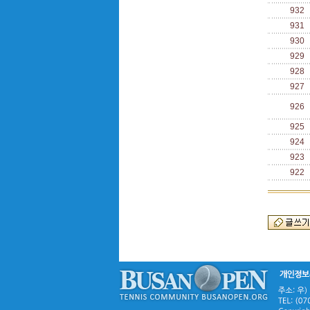
932
931
930
929
928
927
926
925
924
923
922