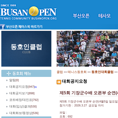
동호인클럽
CLUB
클럽
테니스동호회
동호인대회클럽
>>
>>
>
알림
[0]
대회공지요청
대회공지요청
[947]
제5회 기장군수배 오픈부 순연(
대회공지보기
[898]
코트배정/대진표
[792]
제5회 기장군수배 오픈부 순연(4월5일 일요일
참가기한 : 2026.3.27 금요일 까지
대회(입상)결과
[530]
파일 :
대회화보/동영상
[536]
조회 : 692