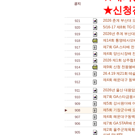
공지
★신청전
2026 춘계 부산대 
921
5/16-17 제8회 T
920
2026년 추계 부산대
919
제14회 통영테사모배
918
제7회 GA 스타배 
917
제4회 양산시장배 
916
2026 제1회 상주
915
제9회 산청 천왕봉
914
26.4.19 제21
913
제4회 해운대구 동백
912
2026년 울산 대왕
911
제7회 GA스타금융
910
제5회 강서원더배 여
909
제5회 기장군수배 오
▶
908
제4회 해운대구동백
907
제7회 GA STAR배
906
제2회 울주군체육회
905
상세 안내[0]