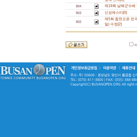
제19회 남해군수배 
904
신성에스티[0]
903
제5회 합천오픈 전국
902
일) 수정[2]