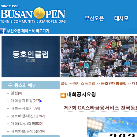
동호인클럽
CLUB
클럽
테니스동호회
동호인대회클럽
>>
>>
>>
대
알림
[0]
대회공지요청
대회공지요청
[947]
제7회 GA스타금융서비스 전국동
대회공지보기
[898]
코트배정/대진표
[792]
대회(입상)결과
[530]
대회화보/동영상
[536]