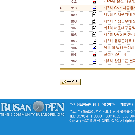
2026년 울산 대왕
911
제7회 GA스타금융
▶
910
제5회 강서원더배 여
909
제5회 기장군수배 오
908
제4회 해운대구동백
907
제7회 GA STAR배
906
제2회 울주군체육회
905
제19회 남해군수배
904
신성에스티[0]
903
제5회 합천오픈 전국
902