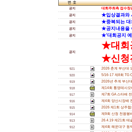
대회주최측 접수창관
공지
★입상결과와 
공지
★중복되는 대
공지
★공지내용을 
공지
★'대회공지 예
공지
★대회
공지
★신청전
2026 춘계 부산대 
921
5/16-17 제8회 T
920
2026년 추계 부산대
919
제14회 통영테사모배
918
제7회 GA 스타배 
917
제4회 양산시장배 
916
2026 제1회 상주
915
제9회 산청 천왕봉
914
26.4.19 제21
913
제4회 해운대구 동
912