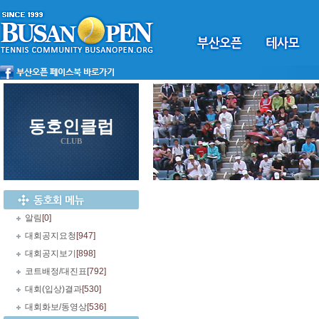
동호인클럽
CLUB
알림
[0]
대회공지요청
[947]
대회공지보기
[898]
코트배정/대진표
[792]
대회(입상)결과
[530]
대회화보/동영상
[536]