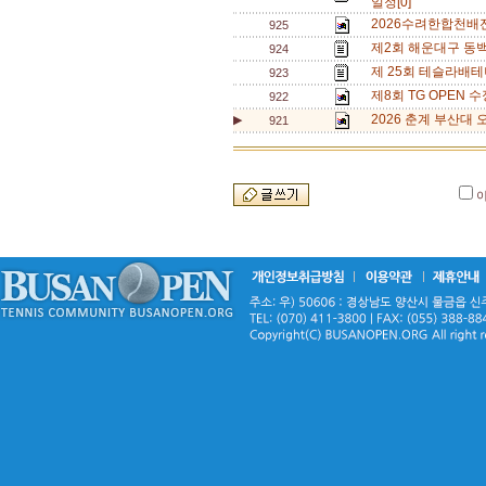
일정[0]
2026수려한합천배
925
제2회 해운대구 동백
924
제 25회 테슬라배테
923
제8회 TG OPEN 수
922
2026 춘계 부산대 오
▶
921