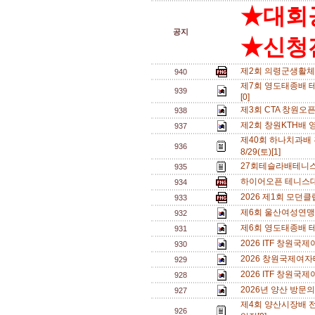
★대회
공지
★신청전
제2회 의령군생활체
940
제7회 영도태종배 테
939
[0]
제3회 CTA 창원오
938
제2회 창원KTH배 
937
제40회 하나치과배
936
8/29(토)[1]
27회테슬라배테니스
935
하이어오픈 테니스대회
934
2026 제1회 모던
933
제6회 울산여성연맹 
932
제6회 영도태종배 
931
2026 ITF 창원
930
2026 창원국제여자
929
2026 ITF 창원
928
2026년 양산 방문의
927
제4회 양산시장배 
926