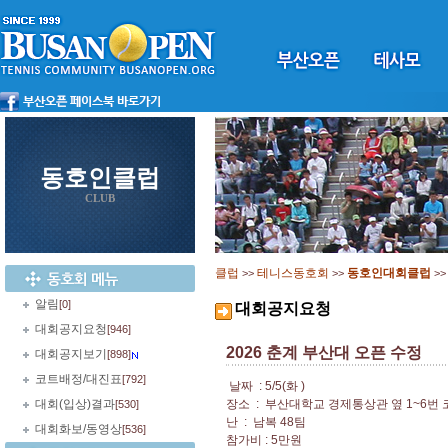
동호인클럽
CLUB
클럽
테니스동호회
동호인대회클럽
>>
>>
>
알림
[0]
대회공지요청
대회공지요청
[946]
2026 춘계 부산대 오픈 수정
대회공지보기
[898]
코트배정/대진표
[792]
날짜
: 5/5(화
)
대회(입상)결과
장소
:
부산대학교 경제통상관 옆 1~6번 
[530]
난
:
남복 48팀
대회화보/동영상
[536]
참가비 : 5만원