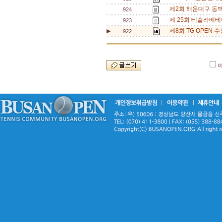
제2회 해운대구 동백
924
제 25회 테슬라배테
923
제8회 TG OPEN 수정
▶
922