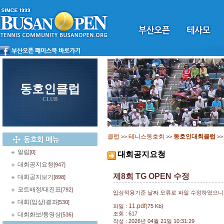
동호인클럽
CLUB
클럽
테니스동호회
동호인대회클럽
>>
>>
>
알림
[0]
대회공지요청
대회공지요청
[947]
제8회 TG OPEN 수정
대회공지보기
[898]
코트배정/대진표
[792]
입상적용기준 날짜 오류로 파일 수정하였으니 
대회(입상)결과
[530]
11.pdf
파일 :
(75 Kb)
조회 : 617
대회화보/동영상
[536]
작성 : 2026년 04월 21일 10:31:29