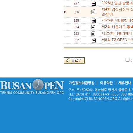
2026년 양산 방문의
927
제4회 양산시장배 
▶
926
일정[0]
2026수려한합천배
925
제2회 해운대구 동백
924
제 25회 테슬라배테
923
제8회 TG OPEN 수
922