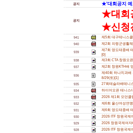
★'대회공지 예
공지
★대회
공지
★신청전
제5회 대구테니스클
941
제2회 의령군생활체
940
제7회 영도태종배 테
939
[0]
제3회 CTA 창원오
938
제2회 창원KTH배 
937
제40회 하나치과배
936
8/29(토)[1]
27회테슬라배테니스
935
하이어오픈 테니스대회
934
2026 제1회 모던
933
제6회 울산여성연맹 
932
제6회 영도태종배 
931
2026 ITF 창원
930
2026 창원국제여자
929
2026 ITF 창원
928