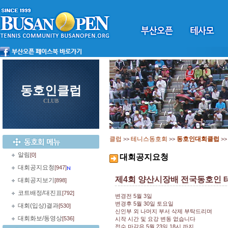
동호인클럽
CLUB
클럽
테니스동호회
동호인대회클럽
>>
>>
>
알림
[0]
대회공지요청
대회공지요청
[947]
제4회 양산시장배 전국동호인 테
대회공지보기
[898]
코트배정/대진표
[792]
변경전 5월 3일
변경후 5월 30일 토요일
대회(입상)결과
[530]
신인부 외 나머지 부서 삭제 부탁드리며
대회화보/동영상
[536]
시작 시간 및 요강 변동 없습니다
접수 마감은 5월 23일 18시 까지