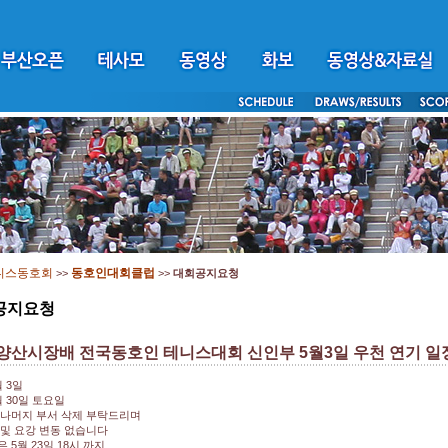
니스동호회
동호인대회클럽
>>
>>
대회공지요청
공지요청
 양산시장배 전국동호인 테니스대회 신인부 5월3일 우천 연기 일
 3일
 30일 토요일
 나머지 부서 삭제 부탁드리며
 및 요강 변동 없습니다
 5월 23일 18시 까지