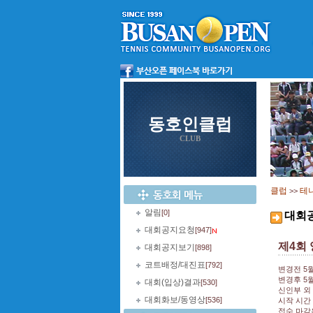
동호인클럽
CLUB
클럽
테
>>
알림
[0]
대회
대회공지요청
[947]
제4회
대회공지보기
[898]
코트배정/대진표
[792]
변경전 5월
변경후 5월
대회(입상)결과
[530]
신인부 외
대회화보/동영상
[536]
시작 시간
접수 마감은