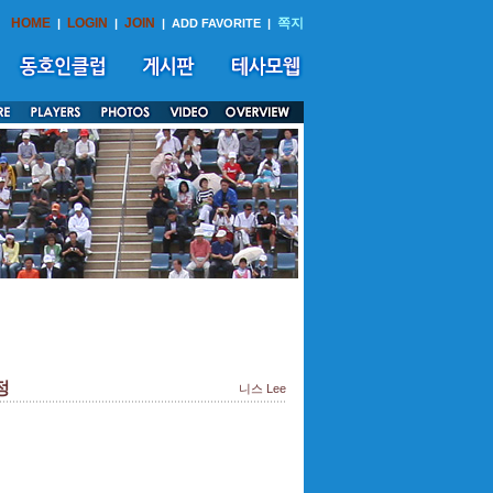
HOME
LOGIN
JOIN
쪽지
|
|
|
ADD FAVORITE
|
정
니스 Lee