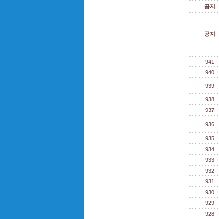
공지
공지
941
940
939
938
937
936
935
934
933
932
931
930
929
928