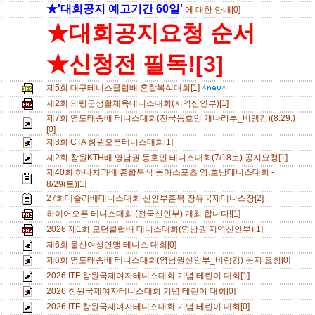
★'대회공지 예고기간 60일'
에 대한 안내[0]
★대회공지요청 순서
★신청전 필독![3]
제5회 대구테니스클럽배 혼합복식대회[1]
제2회 의령군생활체육테니스대회(지역신인부)[1]
제7회 영도태종배 테니스대회(전국동호인 개나리부_비랭킹)(8.29.)
[0]
제3회 CTA 창원오픈테니스대회[1]
제2회 창원KTH배 영남권 동호인 테니스대회(7/18토) 공지요청[1]
제40회 하나치과배 혼합복식 동아스포츠 영.호남테니스대회 -
8/29(토)[1]
27회테슬라배테니스대회 신인부혼복 장유국제테니스장[2]
하이어오픈 테니스대회 (전국신인부) 개최 합니다![1]
2026 제1회 모던클럽배 테니스대회(영남권 지역신인부)[1]
제6회 울산여성연맹 테니스 대회[0]
제6회 영도태종배 테니스대회(영남권신인부_비랭킹) 공지 요청[0]
2026 ITF 창원국제여자테니스대회 기념 테린이 대회[1]
2026 창원국제여자테니스대회 기념 테린이 대회[0]
2026 ITF 창원국제여자테니스대회 기념 테린이 대회[0]