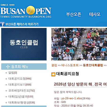
동호인클럽
CLUB
클럽
테니스동호회
동호인대회클럽
>>
>>
>
알림
[0]
대회공지요청
대회공지요청
[946]
2026년 양산 방문의 해_전국 
대회공지보기
[898]
코트배정/대진표
[792]
많은 참여 부탁드립니다.
대회(입상)결과
[530]
ys-26-wo-1.xlsx
파일 :
(28 Kb)
조회 : 649
대회화보/동영상
[536]
작성 : 2026년 05월 06일 09:35:40