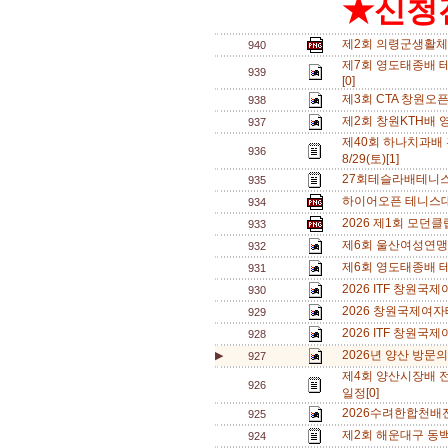
★신청전
제2회 의령군생활체
940
제7회 영도태종배 테
939
[0]
제3회 CTA 창원오
938
제2회 창원KTH배 
937
제40회 하나치과배
936
8/29(토)[1]
27회테슬라배테니스
935
하이어오픈 테니스대회
934
2026 제1회 모던
933
제6회 울산여성연맹 
932
제6회 영도태종배 
931
2026 ITF 창원
930
2026 창원국제여자
929
2026 ITF 창원
928
2026년 양산 방문의
▶
927
제4회 양산시장배 
926
일정[0]
2026수려한합천배
925
제2회 해운대구 동백
924